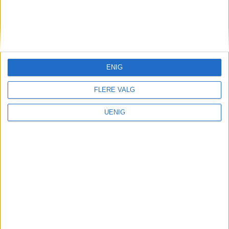
KONTAKT OSS
Redaktør, Vegard Velle
redaktor@vartoslo.no,
tlf: 93 25 68 32
ENIG
TIPS OSS
FLERE VALG
tips@vartoslo.no
UENIG
ABONNEMENT
abonnement@vartoslo.no
ANNONSERING
Vil du annonsere?
annonse@vartoslo.no