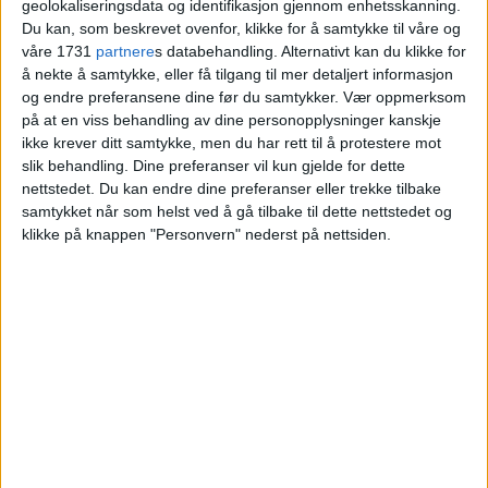
geolokaliseringsdata og identifikasjon gjennom enhetsskanning.
slår fast at det var ren
Du kan, som beskrevet ovenfor, klikke for å samtykke til våre og
desperasjon
våre 1731
partnere
s databehandling. Alternativt kan du klikke for
å nekte å samtykke, eller få tilgang til mer detaljert informasjon
og endre preferansene dine før du samtykker.
Vær oppmerksom
på at en viss behandling av dine personopplysninger kanskje
ikke krever ditt samtykke, men du har rett til å protestere mot
slik behandling. Dine preferanser vil kun gjelde for dette
nettstedet. Du kan endre dine preferanser eller trekke tilbake
samtykket når som helst ved å gå tilbake til dette nettstedet og
klikke på knappen "Personvern" nederst på nettsiden.
VårtOslo er avisa for deg med hjerte for
Oslo. Vi forteller historiene fra
hverdagslivet i Oslo, fra der du bor, jobber
og går på skole.