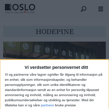
Tag:
HODEPINE
hodepine
Vi verdsetter personvernet ditt
Vi og partnerne våre lagrer og/eller får tilgang til informasjon på
en enhet, slik som informasjonskapsler, og behandler
personopplysninger, slik som unike identifikatorer og
standardinformasjon sendt av en enhet for personlig tilpasset
Legevakten beskyldte 38-
annonsering og innhold, måling av annonsering og innhold,
publikumsundersøkelser og utvikling av tjenester.
Med din
åringen for tyveri. Men retten
tillatelse kan vi og våre
partnere
bruke presise