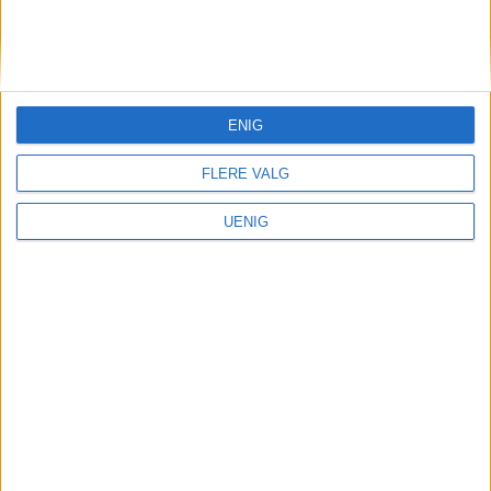
KONTAKT OSS
Redaktør, Vegard Velle
redaktor@vartoslo.no,
tlf: 93 25 68 32
ENIG
TIPS OSS
FLERE VALG
tips@vartoslo.no
UENIG
ABONNEMENT
abonnement@vartoslo.no
ANNONSERING
Vil du annonsere?
annonse@vartoslo.no
tlf: 45 40 32 80
VårtOslos annonseweb