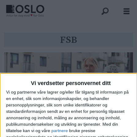
Tag:
FSB
fsb
Vi verdsetter personvernet ditt
Vi og partnerne våre lagrer og/eller får tilgang til informasjon på
en enhet, slik som informasjonskapsler, og behandler
personopplysninger, slik som unike identifikatorer og
standardinformasjon sendt av en enhet for personlig tilpasset
Bak Yango-drosjene i Oslos gater
annonsering og innhold, måling av annonsering og innhold,
publikumsundersøkelser og utvikling av tjenester.
Med din
står det russiske svaret på Google
tillatelse kan vi og våre
partnere
bruke presise
geolokaliseringsdata og identifikasjon gjennom enhetsskanning.