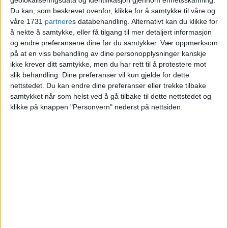
- techgiganten Yandex
Du kan, som beskrevet ovenfor, klikke for å samtykke til våre og
våre 1731
partnere
s databehandling. Alternativt kan du klikke for
å nekte å samtykke, eller få tilgang til mer detaljert informasjon
og endre preferansene dine før du samtykker.
Vær oppmerksom
på at en viss behandling av dine personopplysninger kanskje
ikke krever ditt samtykke, men du har rett til å protestere mot
slik behandling. Dine preferanser vil kun gjelde for dette
nettstedet. Du kan endre dine preferanser eller trekke tilbake
samtykket når som helst ved å gå tilbake til dette nettstedet og
klikke på knappen "Personvern" nederst på nettsiden.
VårtOslo er avisa for deg med hjerte for
Oslo. Vi forteller historiene fra
hverdagslivet i Oslo, fra der du bor, jobber
og går på skole.