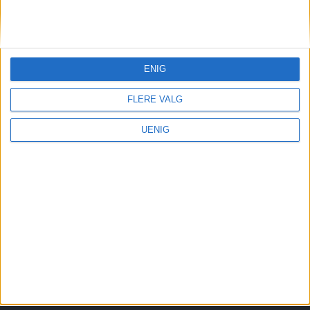
Redaktør, Vegard Velle
redaktor@vartoslo.no,
tlf: 93 25 68 32
ENIG
TIPS OSS
tips@vartoslo.no
FLERE VALG
ABONNEMENT
UENIG
abonnement@vartoslo.no
ANNONSERING
Vil du annonsere?
annonse@vartoslo.no
tlf: 45 40 32 80
VårtOslos annonseweb