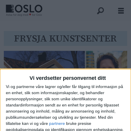
Tag:
FRYSJA KUNSTSENTER
frysja
kunstsenter
Vi verdsetter personvernet ditt
Vi og partnerne våre lagrer og/eller får tilgang til informasjon på
en enhet, slik som informasjonskapsler, og behandler
personopplysninger, slik som unike identifikatorer og
standardinformasjon sendt av en enhet for personlig tilpasset
annonsering og innhold, måling av annonsering og innhold,
Kulturetaten om Kuskeboligen
publikumsundersøkelser og utvikling av tjenester.
Med din
ved Frognerparken: – Vi deler
tillatelse kan vi og våre
partnere
bruke presise
bekymringen
geolokaliseringsdata og identifikasjon gjennom enhetsskanning.