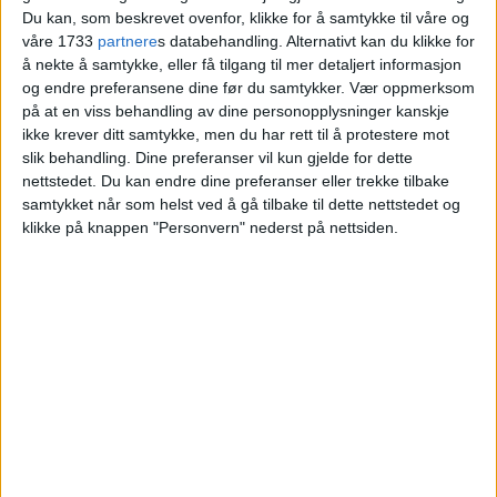
Du kan, som beskrevet ovenfor, klikke for å samtykke til våre og
våre 1733
partnere
s databehandling. Alternativt kan du klikke for
å nekte å samtykke, eller få tilgang til mer detaljert informasjon
og endre preferansene dine før du samtykker.
Vær oppmerksom
på at en viss behandling av dine personopplysninger kanskje
ikke krever ditt samtykke, men du har rett til å protestere mot
slik behandling. Dine preferanser vil kun gjelde for dette
nettstedet. Du kan endre dine preferanser eller trekke tilbake
samtykket når som helst ved å gå tilbake til dette nettstedet og
klikke på knappen "Personvern" nederst på nettsiden.
VårtOslo er avisa for deg med hjerte for
Oslo. Vi forteller historiene fra
hverdagslivet i Oslo, fra der du bor, jobber
og går på skole.
KONTAKT OSS