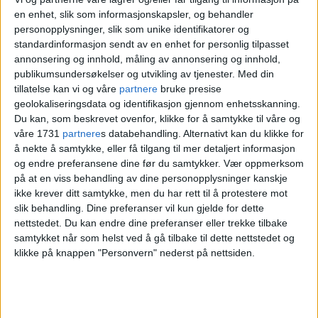
eget univers på Ekebergsletta
en enhet, slik som informasjonskapsler, og behandler
personopplysninger, slik som unike identifikatorer og
standardinformasjon sendt av en enhet for personlig tilpasset
annonsering og innhold, måling av annonsering og innhold,
publikumsundersøkelser og utvikling av tjenester.
Med din
tillatelse kan vi og våre
partnere
bruke presise
geolokaliseringsdata og identifikasjon gjennom enhetsskanning.
Du kan, som beskrevet ovenfor, klikke for å samtykke til våre og
våre 1731
partnere
s databehandling. Alternativt kan du klikke for
å nekte å samtykke, eller få tilgang til mer detaljert informasjon
og endre preferansene dine før du samtykker.
Vær oppmerksom
på at en viss behandling av dine personopplysninger kanskje
Nok en artist avlyser Tons of
ikke krever ditt samtykke, men du har rett til å protestere mot
slik behandling. Dine preferanser vil kun gjelde for dette
Rock: – Vi sender våre
nettstedet. Du kan endre dine preferanser eller trekke tilbake
samtykket når som helst ved å gå tilbake til dette nettstedet og
varmeste tanker
klikke på knappen "Personvern" nederst på nettsiden.