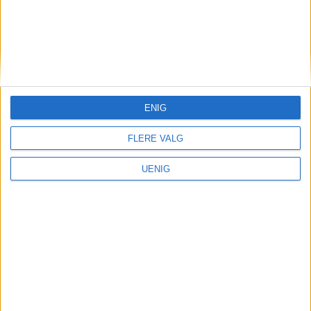
dager med artister, sykler og
vintageklær på St. Hanshaugen. I
solidaritet med Gaza
ENIG
FLERE VALG
UENIG
VårtOslo er avisa for deg med hjerte for
Oslo. Vi forteller historiene fra
hverdagslivet i Oslo, fra der du bor, jobber