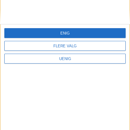
KONTAKT OSS
Redaktør, Vegard Velle
redaktor@vartoslo.no,
tlf: 93 25 68 32
ENIG
TIPS OSS
FLERE VALG
tips@vartoslo.no
UENIG
ABONNEMENT
abonnement@vartoslo.no
ANNONSERING
Vil du annonsere?
annonse@vartoslo.no
tlf: 45 40 32 80
VårtOslos annonseweb