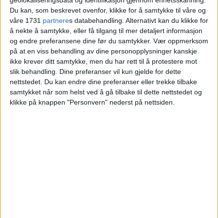
ikke helt etter planen
Du kan, som beskrevet ovenfor, klikke for å samtykke til våre og
våre 1731
partnere
s databehandling. Alternativt kan du klikke for
å nekte å samtykke, eller få tilgang til mer detaljert informasjon
og endre preferansene dine før du samtykker.
Vær oppmerksom
på at en viss behandling av dine personopplysninger kanskje
ikke krever ditt samtykke, men du har rett til å protestere mot
slik behandling. Dine preferanser vil kun gjelde for dette
nettstedet. Du kan endre dine preferanser eller trekke tilbake
samtykket når som helst ved å gå tilbake til dette nettstedet og
klikke på knappen "Personvern" nederst på nettsiden.
VårtOslo er avisa for deg med hjerte for
Oslo. Vi forteller historiene fra
hverdagslivet i Oslo, fra der du bor, jobber
og går på skole.