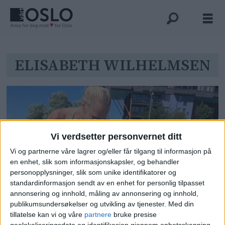
Tag:
ELISABETH WILHELMSEN
elisabeth
wilhelmsen
Vi verdsetter personvernet ditt
Vi og partnerne våre lagrer og/eller får tilgang til informasjon på
en enhet, slik som informasjonskapsler, og behandler
personopplysninger, slik som unike identifikatorer og
standardinformasjon sendt av en enhet for personlig tilpasset
Elisabeth (39) prøvde sjokkterapi
annonsering og innhold, måling av annonsering og innhold,
publikumsundersøkelser og utvikling av tjenester.
Med din
mot krabbefrykten – det gikk
tillatelse kan vi og våre
partnere
bruke presise
geolokaliseringsdata og identifikasjon gjennom enhetsskanning.