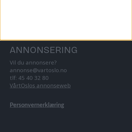
tips@vartoslo.no
ABONNEMENT
abonnement@vartoslo.no
ANNONSERING
Vil du annonsere?
annonse@vartoslo.no
tlf: 45 40 32 80
VårtOslos annonseweb
Personvernerklæring