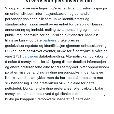
Vi verdsetter personvernet ditt
sendt meldinger utallige ganger,
Vi og partnerne våre lagrer og/eller får tilgang til informasjon på
men får ingen svar. Jeg føler meg
en enhet, slik som informasjonskapsler, og behandler
personopplysninger, slik som unike identifikatorer og
nedverdiget
standardinformasjon sendt av en enhet for personlig tilpasset
annonsering og innhold, måling av annonsering og innhold,
publikumsundersøkelser og utvikling av tjenester.
Med din
tillatelse kan vi og våre
partnere
bruke presise
geolokaliseringsdata og identifikasjon gjennom enhetsskanning.
Du kan, som beskrevet ovenfor, klikke for å samtykke til våre og
våre 1731
partnere
s databehandling. Alternativt kan du klikke for
å nekte å samtykke, eller få tilgang til mer detaljert informasjon
og endre preferansene dine før du samtykker.
Vær oppmerksom
på at en viss behandling av dine personopplysninger kanskje
ikke krever ditt samtykke, men du har rett til å protestere mot
slik behandling. Dine preferanser vil kun gjelde for dette
Mistenker at drapsofferet
nettstedet. Du kan endre dine preferanser eller trekke tilbake
samtykket når som helst ved å gå tilbake til dette nettstedet og
Abdi (28) på Grønland kan
klikke på knappen "Personvern" nederst på nettsiden.
ha blitt skutt fordi han stilte