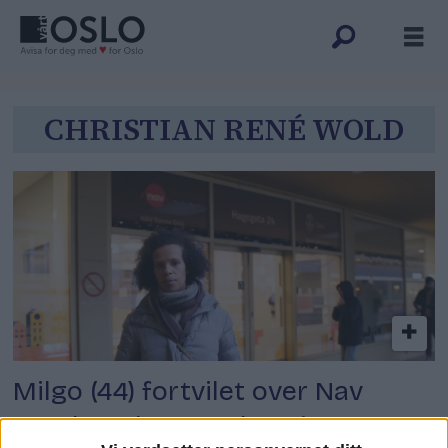
Tag:
CHRISTIAN RENÉ WOLD
christian
rené
wold
Milgo (44) fortvilet over Nav
Gamle Oslo: – Jeg har ringt og