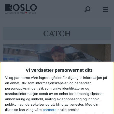
Tag:
CATCH
catch
Vi verdsetter personvernet ditt
Vi og partnerne våre lagrer og/eller får tilgang til informasjon på
en enhet, slik som informasjonskapsler, og behandler
personopplysninger, slik som unike identifikatorer og
standardinformasjon sendt av en enhet for personlig tilpasset
Palestineren Ahmed samler folk i
annonsering og innhold, måling av annonsering og innhold,
publikumsundersøkelser og utvikling av tjenester.
Med din
den nye fiskebutikken på
tillatelse kan vi og våre
partnere
bruke presise
Grønland: – Jeg prøver å møte