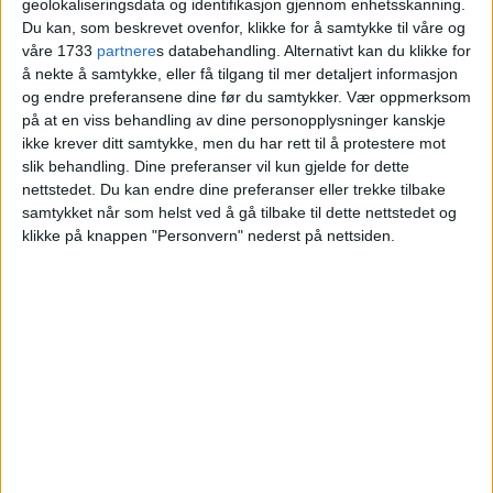
geolokaliseringsdata og identifikasjon gjennom enhetsskanning.
verden med et smil, selv når
Du kan, som beskrevet ovenfor, klikke for å samtykke til våre og
våre 1733
partnere
s databehandling. Alternativt kan du klikke for
hjertet er tungt
å nekte å samtykke, eller få tilgang til mer detaljert informasjon
og endre preferansene dine før du samtykker.
Vær oppmerksom
på at en viss behandling av dine personopplysninger kanskje
ikke krever ditt samtykke, men du har rett til å protestere mot
slik behandling. Dine preferanser vil kun gjelde for dette
nettstedet. Du kan endre dine preferanser eller trekke tilbake
samtykket når som helst ved å gå tilbake til dette nettstedet og
klikke på knappen "Personvern" nederst på nettsiden.
VårtOslo er avisa for deg med hjerte for
Oslo. Vi forteller historiene fra
hverdagslivet i Oslo, fra der du bor, jobber
og går på skole.