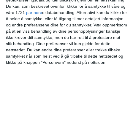
år å skrive et møtereferat
Du kan, som beskrevet ovenfor, klikke for å samtykke til våre og
våre 1731
partnere
s databehandling. Alternativt kan du klikke for
å nekte å samtykke, eller få tilgang til mer detaljert informasjon
og endre preferansene dine før du samtykker.
Vær oppmerksom
på at en viss behandling av dine personopplysninger kanskje
ikke krever ditt samtykke, men du har rett til å protestere mot
slik behandling. Dine preferanser vil kun gjelde for dette
nettstedet. Du kan endre dine preferanser eller trekke tilbake
samtykket når som helst ved å gå tilbake til dette nettstedet og
klikke på knappen "Personvern" nederst på nettsiden.
VårtOslo er avisa for deg med hjerte for
Oslo. Vi forteller historiene fra
hverdagslivet i Oslo, fra der du bor, jobber
og går på skole.