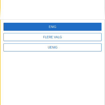
KONTAKT OSS
Redaktør, Vegard Velle
redaktor@vartoslo.no,
tlf: 93 25 68 32
ENIG
TIPS OSS
FLERE VALG
tips@vartoslo.no
UENIG
ABONNEMENT
abonnement@vartoslo.no
ANNONSERING
Vil du annonsere?
annonse@vartoslo.no
tlf: 45 40 32 80
VårtOslos annonseweb