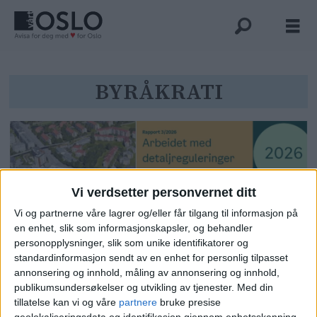
Tag:
BYRÅKRATI
byråkrati
Vi verdsetter personvernet ditt
Vi og partnerne våre lagrer og/eller får tilgang til informasjon på
en enhet, slik som informasjonskapsler, og behandler
personopplysninger, slik som unike identifikatorer og
standardinformasjon sendt av en enhet for personlig tilpasset
Ekstremt byråkrati da nye skoler
annonsering og innhold, måling av annonsering og innhold,
publikumsundersøkelser og utvikling av tjenester.
Med din
ble planlagt: På Ensjø tok det to
tillatelse kan vi og våre
partnere
bruke presise
geolokaliseringsdata og identifikasjon gjennom enhetsskanning.