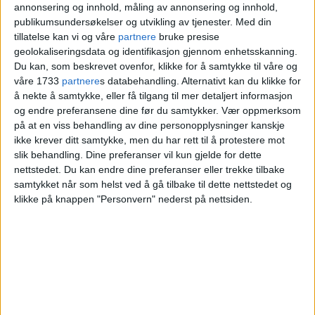
annonsering og innhold, måling av annonsering og innhold,
publikumsundersøkelser og utvikling av tjenester.
Med din
tillatelse kan vi og våre
partnere
bruke presise
geolokaliseringsdata og identifikasjon gjennom enhetsskanning.
Du kan, som beskrevet ovenfor, klikke for å samtykke til våre og
Sentrumskjøpesenter blant de
våre 1733
partnere
s databehandling. Alternativt kan du klikke for
rammede
å nekte å samtykke, eller få tilgang til mer detaljert informasjon
og endre preferansene dine før du samtykker.
Vær oppmerksom
på at en viss behandling av dine personopplysninger kanskje
ikke krever ditt samtykke, men du har rett til å protestere mot
slik behandling. Dine preferanser vil kun gjelde for dette
nettstedet. Du kan endre dine preferanser eller trekke tilbake
samtykket når som helst ved å gå tilbake til dette nettstedet og
klikke på knappen "Personvern" nederst på nettsiden.
Bråket startet ved Byporten og
endte i basketak med vektere og
politi utenfor Oslo City