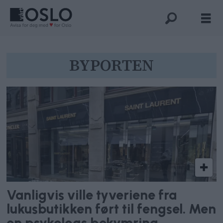
Tag:
BYPORTEN
byporten
Vanligvis ville tyveriene fra
lukusbutikken ført til fengsel. Men
en psykologs bekymring