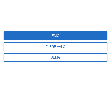
ung homofil kom til meg og
fortalte at han eller hun ville
slutte å være homo?
ENIG
FLERE VALG
UENIG
VårtOslo er avisa for deg med hjerte for
Oslo. Vi forteller historiene fra
hverdagslivet i Oslo, fra der du bor, jobber