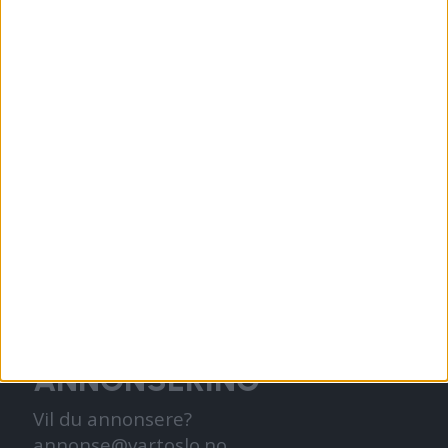
og går på skole.
KONTAKT OSS
Redaktør, Vegard Velle
redaktor@vartoslo.no,
tlf: 93 25 68 32
TIPS OSS
tips@vartoslo.no
ABONNEMENT
abonnement@vartoslo.no
ANNONSERING
Vil du annonsere?
annonse@vartoslo.no