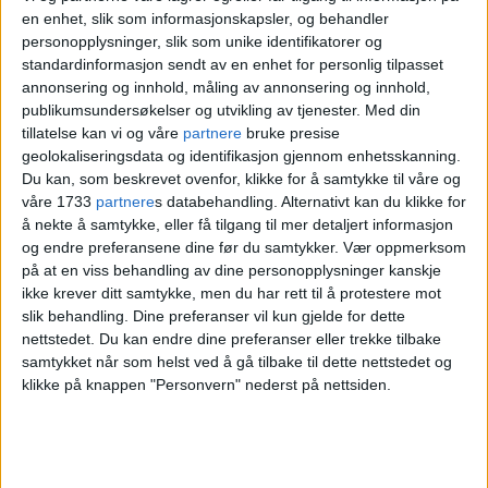
en enhet, slik som informasjonskapsler, og behandler
personopplysninger, slik som unike identifikatorer og
standardinformasjon sendt av en enhet for personlig tilpasset
annonsering og innhold, måling av annonsering og innhold,
publikumsundersøkelser og utvikling av tjenester.
Med din
tillatelse kan vi og våre
partnere
bruke presise
geolokaliseringsdata og identifikasjon gjennom enhetsskanning.
Du kan, som beskrevet ovenfor, klikke for å samtykke til våre og
våre 1733
partnere
s databehandling. Alternativt kan du klikke for
å nekte å samtykke, eller få tilgang til mer detaljert informasjon
og endre preferansene dine før du samtykker.
Vær oppmerksom
Ventet kø rundt kvartalet før
på at en viss behandling av dine personopplysninger kanskje
ikke krever ditt samtykke, men du har rett til å protestere mot
verdensstjernens besøk til
slik behandling. Dine preferanser vil kun gjelde for dette
den lille sentrumsbutikken: –
nettstedet. Du kan endre dine preferanser eller trekke tilbake
samtykket når som helst ved å gå tilbake til dette nettstedet og
Aldri opplevd før
klikke på knappen "Personvern" nederst på nettsiden.