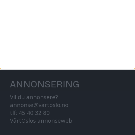
Redaktør, Vegard Velle
redaktor@vartoslo.no,
tlf: 93 25 68 32
TIPS OSS
tips@vartoslo.no
ABONNEMENT
abonnement@vartoslo.no
ANNONSERING
Vil du annonsere?
annonse@vartoslo.no
tlf: 45 40 32 80
VårtOslos annonseweb