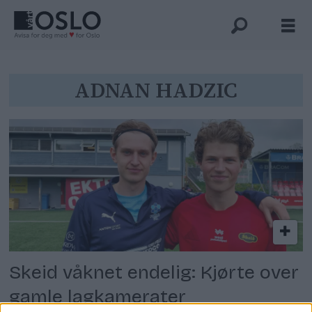
Tag:
ADNAN HADZIC
adnan
hadzic
Skeid våknet endelig: Kjørte over
gamle lagkamerater