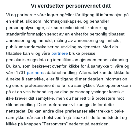
Vi verdsetter personvernet ditt
Vi og partnerne våre lagrer og/eller får tilgang til informasjon på
en enhet, slik som informasjonskapsler, og behandler
personopplysninger, slik som unike identifikatorer og
standardinformasjon sendt av en enhet for personlig tilpasset
annonsering og innhold, måling av annonsering og innhold,
publikumsundersøkelser og utvikling av tjenester.
Med din
tillatelse kan vi og våre
partnere
bruke presise
geolokaliseringsdata og identifikasjon gjennom enhetsskanning.
Du kan, som beskrevet ovenfor, klikke for å samtykke til våre og
Hayder Altai tilbake i Skeid
våre 1731
partnere
s databehandling. Alternativt kan du klikke for
å nekte å samtykke, eller få tilgang til mer detaljert informasjon
etter en sesong i irakisk
og endre preferansene dine før du samtykker.
Vær oppmerksom
på at en viss behandling av dine personopplysninger kanskje
fotball: – Det er godt å
ikke krever ditt samtykke, men du har rett til å protestere mot
slik behandling. Dine preferanser vil kun gjelde for dette
komme hjem til gode
nettstedet. Du kan endre dine preferanser eller trekke tilbake
samtykket når som helst ved å gå tilbake til dette nettstedet og
kamerater på laget
klikke på knappen "Personvern" nederst på nettsiden.