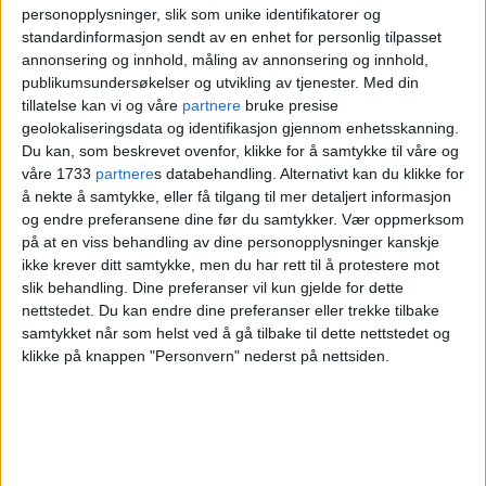
måle krefter med internasjonal motstand.
personopplysninger, slik som unike identifikatorer og
standardinformasjon sendt av en enhet for personlig tilpasset
annonsering og innhold, måling av annonsering og innhold,
publikumsundersøkelser og utvikling av tjenester.
Med din
tillatelse kan vi og våre
partnere
bruke presise
geolokaliseringsdata og identifikasjon gjennom enhetsskanning.
Du kan, som beskrevet ovenfor, klikke for å samtykke til våre og
våre 1733
partnere
s databehandling. Alternativt kan du klikke for
å nekte å samtykke, eller få tilgang til mer detaljert informasjon
og endre preferansene dine før du samtykker.
Vær oppmerksom
på at en viss behandling av dine personopplysninger kanskje
ikke krever ditt samtykke, men du har rett til å protestere mot
slik behandling. Dine preferanser vil kun gjelde for dette
nettstedet. Du kan endre dine preferanser eller trekke tilbake
samtykket når som helst ved å gå tilbake til dette nettstedet og
klikke på knappen "Personvern" nederst på nettsiden.
Trene Monica Knudsen ser frem til kampen mot