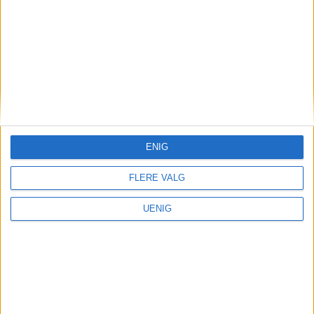
La oss snakke om den store
stygge ulven, Live Nation,
og Blå
ENIG
FLERE VALG
UENIG
Været