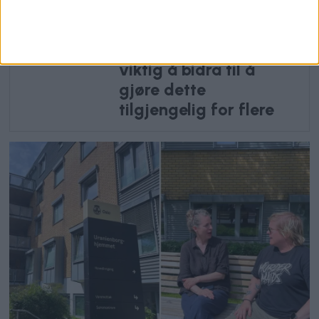
effekt har gitt
rakettvekst: – Når mye
blir dyrere, er det
viktig å bidra til å
gjøre dette
tilgjengelig for flere