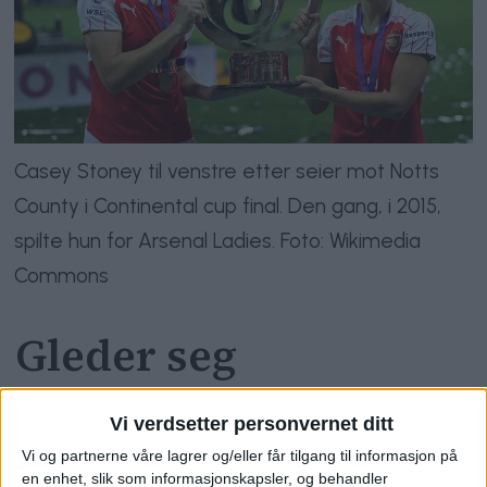
Casey Stoney til venstre etter seier mot Notts
County i Continental cup final. Den gang, i 2015,
spilte hun for Arsenal Ladies. Foto: Wikimedia
Commons
Gleder seg
Vålerengas trener,
Monica Knudsen
,
Vi verdsetter personvernet ditt
synes naturligvis det blir spennende å
Vi og partnerne våre lagrer og/eller får tilgang til informasjon på
en enhet, slik som informasjonskapsler, og behandler