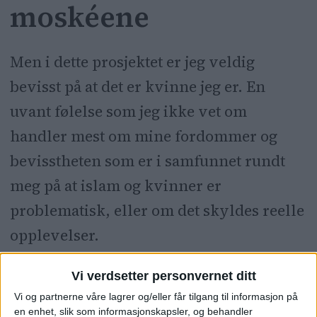
moskéene
Men i dette prosjektet er jeg veldig
bevisst på at det er kvinne jeg er. En
uvant følelse som jeg ikke vet om
handler mest om mine fordommer og
bevisstheten som er i samfunnet rundt
meg på at islam og kvinner er
problematisk, eller om det skyldes reelle
opplevelser.
Vi verdsetter personvernet ditt
Vi og partnerne våre lagrer og/eller får tilgang til informasjon på
en enhet, slik som informasjonskapsler, og behandler