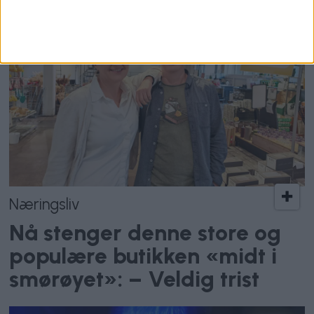
Næringsliv
Nå stenger denne store og
populære butikken «midt i
smørøyet»: – Veldig trist