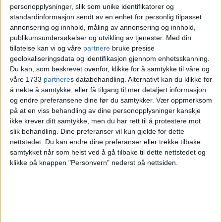
personopplysninger, slik som unike identifikatorer og
standardinformasjon sendt av en enhet for personlig tilpasset
annonsering og innhold, måling av annonsering og innhold,
publikumsundersøkelser og utvikling av tjenester.
Med din
tillatelse kan vi og våre
partnere
bruke presise
geolokaliseringsdata og identifikasjon gjennom enhetsskanning.
Du kan, som beskrevet ovenfor, klikke for å samtykke til våre og
våre 1733
partnere
s databehandling. Alternativt kan du klikke for
å nekte å samtykke, eller få tilgang til mer detaljert informasjon
Mehda Zolfaqari tar oss med på en spennende
og endre preferansene dine før du samtykker.
Vær oppmerksom
på at en viss behandling av dine personopplysninger kanskje
reise inn i livet til kvinnen muslimer kjenner som
ikke krever ditt samtykke, men du har rett til å protestere mot
Miriam og kristne som Maria.
Foto: Kjersti Opstad
slik behandling. Dine preferanser vil kun gjelde for dette
nettstedet. Du kan endre dine preferanser eller trekke tilbake
samtykket når som helst ved å gå tilbake til dette nettstedet og
Det er vanskelig å sette fingeren på noen
klikke på knappen "Personvern" nederst på nettsiden.
spesifikke opplevelser. Jeg har blitt godt
møtt av alle.
Gjennom dette prosjektet har jeg møtt