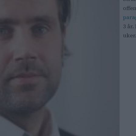
offe
para
3 år.
uker