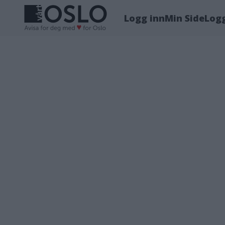
Logg inn
Min Side
Log