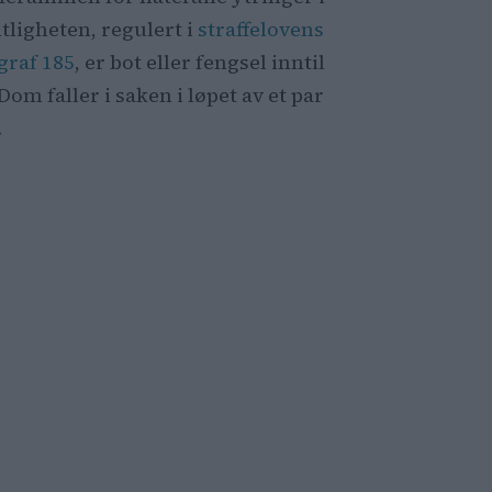
ntligheten, regulert i
straffelovens
graf 185
, er bot eller fengsel inntil
 Dom faller i saken i løpet av et par
.