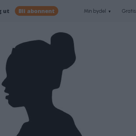
g ut
Bli abonnent
Min bydel
Grati