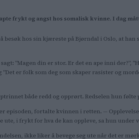
apte frykt og angst hos somalisk kvinne. I dag mått
på besøk hos sin kjæreste på Bjørndal i Oslo, at han
gt: "Magen din er stor. Er det en ape inni der?", "
g "Det er folk som deg som skaper rasister og mord
ptrinnet både redd og opprørt. Redselen hun følte p
tter episoden, fortalte kvinnen i retten. — Opplevels
e ute, i frykt for hva de kan oppleve, sa hun under v
endelsen, ikke liker å bevege seg ute når det er mø