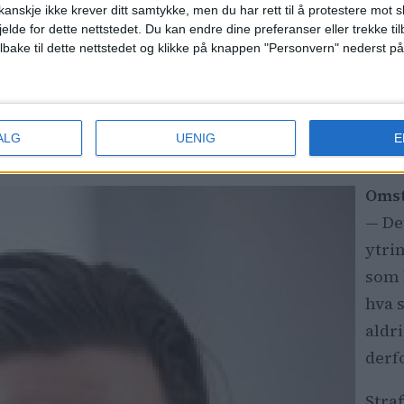
 streken.
anskje ikke krever ditt samtykke, men du har rett til å protestere mot s
jelde for dette nettstedet. Du kan endre dine preferanser eller trekke t
ilbake til dette nettstedet og klikke på knappen "Personvern" nederst på
ulle og rettet mot kvinnens etnisitet. I tillegg var
for et annet menneske, sier hun.
traffeskyld. Mannens forsvarer, advokat Håvard Flat
ALG
UENIG
E
Omst
— De
ytri
som b
hva 
aldr
derfo
Stra