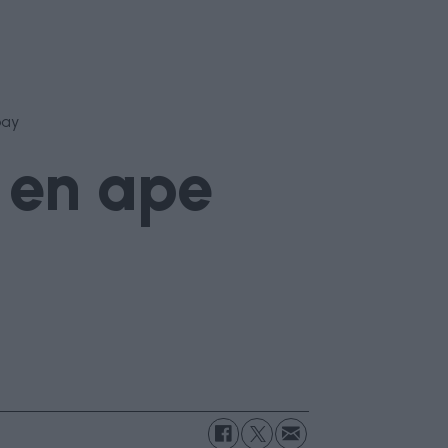
bay
t en ape