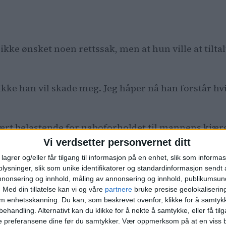
ikke ønsket noen rettssak, men at hun ville at tilta
ikke han vil skade meg. Jeg håper nå han forstår h
ært belastende for naboforholdet til mannens kjær
Vi verdsetter personvernet ditt
ommer hun drittkjerringa som har dratt kjæresten min
lagrer og/eller får tilgang til informasjon på en enhet, slik som informa
 sa hun.
ysninger, slik som unike identifikatorer og standardinformasjon sendt 
annonsering og innhold, måling av annonsering og innhold, publikumsu
.
Med din tillatelse kan vi og våre
partnere
bruke presise geolokaliserin
om enhetsskanning. Du kan, som beskrevet ovenfor, klikke for å samtykk
behandling. Alternativt kan du klikke for å nekte å samtykke, eller få tilga
rimgruppa ved Manglerud politistasjon førte sake
e preferansene dine før du samtykker.
Vær oppmerksom på at en viss b