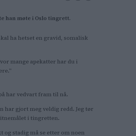
e han møte i Oslo tingrett.
 skal ha hetset en gravid, somalisk
Hvor mange apekatter har du i
ere."
å har vedvart fram til nå.
en har gjort meg veldig redd. Jeg tør
itnemålet i tingretten.
rkt og stadig må se etter om noen