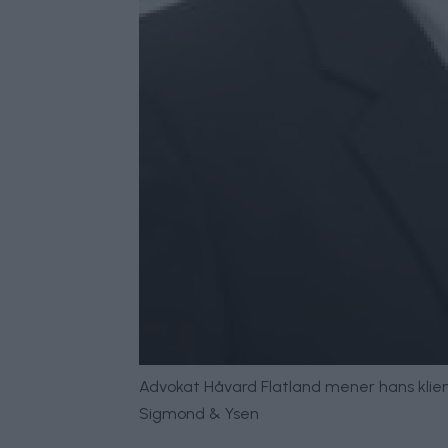
Advokat Håvard Flatland mener hans klient 
Sigmond & Ysen