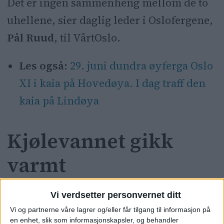
Det er ingen sammenheng mellom de to
uhellene, sier daglig leder i Oslofergene,
Pål Ruud
, til VårtOslo.
Les også:
29. juni dundra øyferga Oslo
XI i kaia på Hovedøya. I dag traff den
kaia på Lindøya
Kjølevannet gikk
varmt
Under gårsdagens uhell utenfor Lindøya
Vi verdsetter personvernet ditt
Vi og partnerne våre lagrer og/eller får tilgang til informasjon på
startet saken, ifølge Ruud, med at
en enhet, slik som informasjonskapsler, og behandler