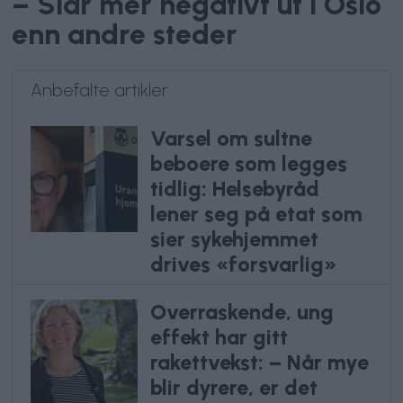
– Slår mer negativt ut i Oslo
enn andre steder
Anbefalte artikler
Varsel om sultne
beboere som legges
tidlig: Helsebyråd
lener seg på etat som
sier sykehjemmet
drives «forsvarlig»
Overraskende, ung
effekt har gitt
rakettvekst: – Når mye
blir dyrere, er det