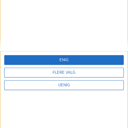
Været
Her ble Oslo truffet hardest:
– Mye på kort tid
ENIG
FLERE VALG
UENIG