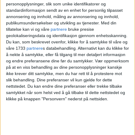
kapteinen fikk alarm om at kjølevannet
personopplysninger, slik som unike identifikatorer og
standardinformasjon sendt av en enhet for personlig tilpasset
til maskineriet var for varmt. Som følge
annonsering og innhold, måling av annonsering og innhold,
publikumsundersøkelser og utvikling av tjenester.
Med din
av dette bestemte han seg derfor å gå til
tillatelse kan vi og våre
partnere
bruke presise
kai på Lindøya, for å kjøle ned motorene.
geolokaliseringsdata og identifikasjon gjennom enhetsskanning.
Du kan, som beskrevet ovenfor, klikke for å samtykke til våre og
Han kjenner ikke til at det skal ha vært
våre 1733
partnere
s databehandling. Alternativt kan du klikke for
å nekte å samtykke, eller få tilgang til mer detaljert informasjon
noen andre tekniske problemer med
og endre preferansene dine før du samtykker.
Vær oppmerksom
framdriftssystemet onsdag.
på at en viss behandling av dine personopplysninger kanskje
ikke krever ditt samtykke, men du har rett til å protestere mot
slik behandling. Dine preferanser vil kun gjelde for dette
Ifølge
Kjersti Opstad
, som var ombord,
nettstedet. Du kan endre dine preferanser eller trekke tilbake
samtykket når som helst ved å gå tilbake til dette nettstedet og
skal besetningen ha fortalt at reversen
klikke på knappen "Personvern" nederst på nettsiden.
ikke virket da de skulle legge til, og at de
derfor fikk et ublidt møte med kaia.
Opstad var i gårsdagens VårtOslo svært