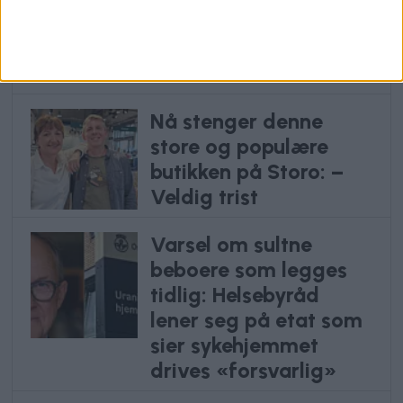
vanvittig: Slik gikk det
etter Oslos priskutt for
bilister
Nå stenger denne
store og populære
butikken på Storo: –
Veldig trist
Varsel om sultne
beboere som legges
tidlig: Helsebyråd
lener seg på etat som
sier sykehjemmet
drives «forsvarlig»