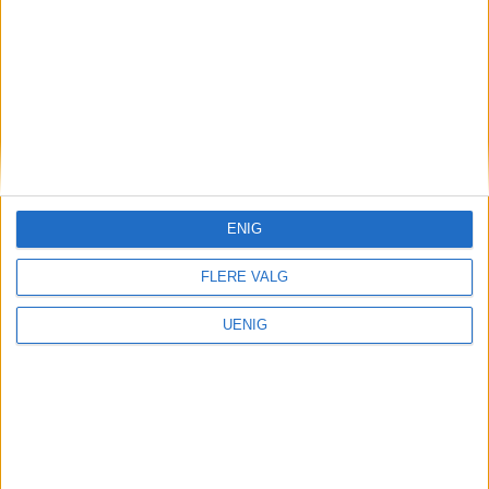
Næringsliv
Nå stenger denne store og
populære butikken «midt i
smørøyet»: – Veldig trist
ENIG
FLERE VALG
UENIG