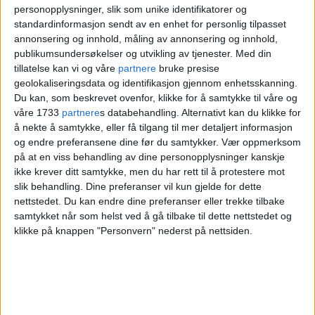
personopplysninger, slik som unike identifikatorer og
Oslo. I Trikkeprogrammet, vedtatt av
standardinformasjon sendt av en enhet for personlig tilpasset
bystyret, er det satt av over fire
annonsering og innhold, måling av annonsering og innhold,
publikumsundersøkelser og utvikling av tjenester.
Med din
milliarder kroner til innkjøp av trikkene
tillatelse kan vi og våre
partnere
bruke presise
geolokaliseringsdata og identifikasjon gjennom enhetsskanning.
kalt SL-18.
Du kan, som beskrevet ovenfor, klikke for å samtykke til våre og
våre 1733
partnere
s databehandling. Alternativt kan du klikke for
å nekte å samtykke, eller få tilgang til mer detaljert informasjon
og endre preferansene dine før du samtykker.
Vær oppmerksom
på at en viss behandling av dine personopplysninger kanskje
ikke krever ditt samtykke, men du har rett til å protestere mot
slik behandling. Dine preferanser vil kun gjelde for dette
nettstedet. Du kan endre dine preferanser eller trekke tilbake
samtykket når som helst ved å gå tilbake til dette nettstedet og
klikke på knappen "Personvern" nederst på nettsiden.
Mens Rødt demonstrerte klippet miljøbyråd Sirin