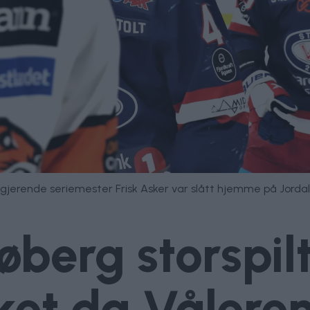
regjerende seriemester Frisk Asker var slått hjemme på Jorda
berg storspilt
et da Vålere