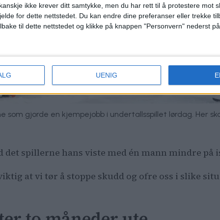
anskje ikke krever ditt samtykke, men du har rett til å protestere mot s
jelde for dette nettstedet. Du kan endre dine preferanser eller trekke t
ilbake til dette nettstedet og klikke på knappen "Personvern" nederst på
ALG
UENIG
E
ne som gjorde en kjempejobb i undertallsspillet lørdag. Her s
 det spillerne hans viste med én mann mindre på i
 viktig at vi tør å stoppe skudd og ofre oss i slike si
er to måneder ute