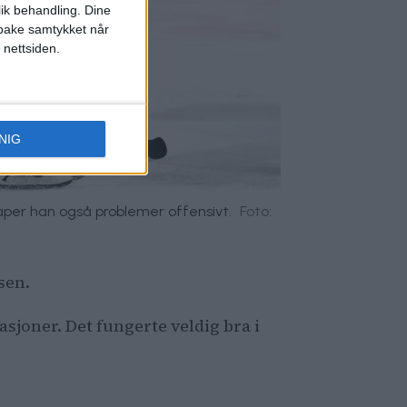
lik behandling. Dine
ilbake samtykket når
 nettsiden.
NIG
kaper han også problemer offensivt.
Foto:
sen.
tuasjoner. Det fungerte veldig bra i