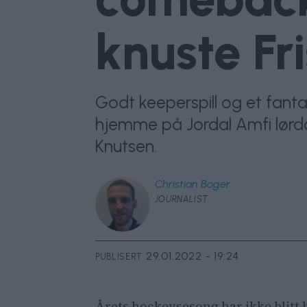
knuste Fr
Godt keeperspill og et fantas
hjemme på Jordal Amfi lørda
Knutsen.
Christian
Boger
JOURNALIST
29.01.2022 - 19:24
PUBLISERT
Årets hockeysesong har ikke blitt