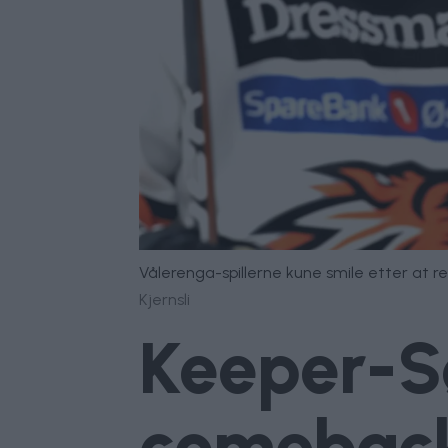
Vålerenga-spillerne kune smile etter at 
Kjernsli
Keeper-Sø
comeback