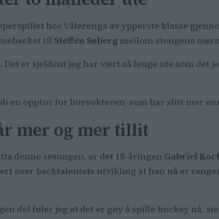
r keeperspillet hos Vålerenga av ypperste klasse gje
mebacket til
Steffen Søberg
mellom stengene nærm
. Det er sjeldent jeg har vært så lenge ute som det j
li en opptur for burvokteren, som har slitt mer enn
r mer og mer tillit
utta denne sesongen, er det 18-åringen
Gabriel Ko
ert over backtalentets utvikling at han nå er ranger
 egen del føler jeg at det er gøy å spille hockey nå, si