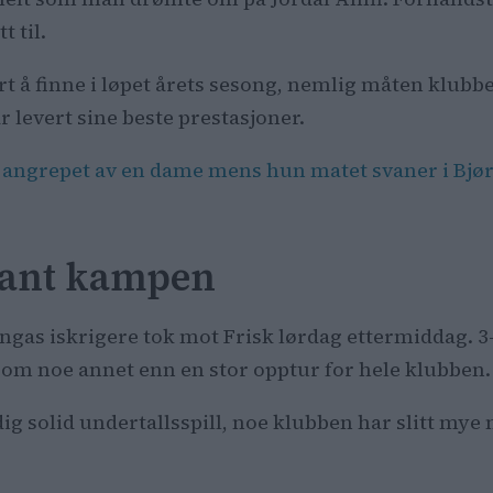
t til.
ært å finne i løpet årets sesong, nemlig måten klub
r levert sine beste prestasjoner.
li angrepet av en dame mens hun matet svaner i Bjør
 vant kampen
engas iskrigere tok mot Frisk lørdag ettermiddag. 3
som noe annet enn en stor opptur for hele klubben.
dig solid undertallsspill, noe klubben har slitt mye