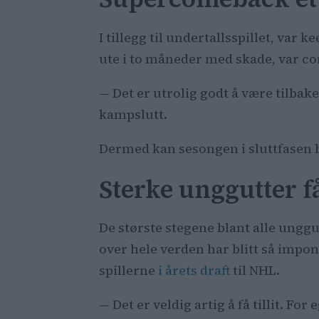
I tillegg til undertallsspillet, va
ute i to måneder med skade, var co
— Det er utrolig godt å være tilbake
kampslutt.
Dermed kan sesongen i sluttfasen b
Sterke unggutter få
De største stegene blant alle ungg
over hele verden har blitt så impon
spillerne
i årets draft
til NHL.
— Det er veldig artig å få tillit. For