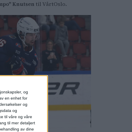
mpo" Knutsen
til VårtOslo.
sjonskapsler, og
av en enhet for
ndersøkelser og
gsdata og
e til våre og våre
ng til mer detaljert
ehandling av dine