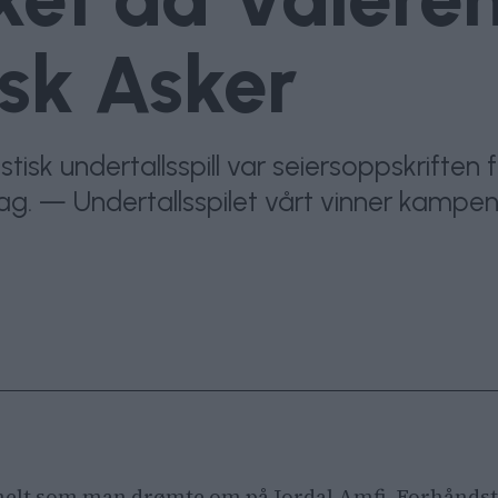
isk Asker
tisk undertallsspill var seiersoppskriften
g. — Undertallsspilet vårt vinner kampen
 helt som man drømte om på Jordal Amfi. Forhånds