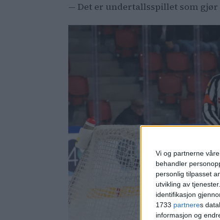
— Det er undertallsspillet som gjør
Vi og partnerne våre 
behandler personoppl
personlig tilpasset 
utvikling av tjenester
identifikasjon gjenn
1733
partnere
s data
informasjon og endr