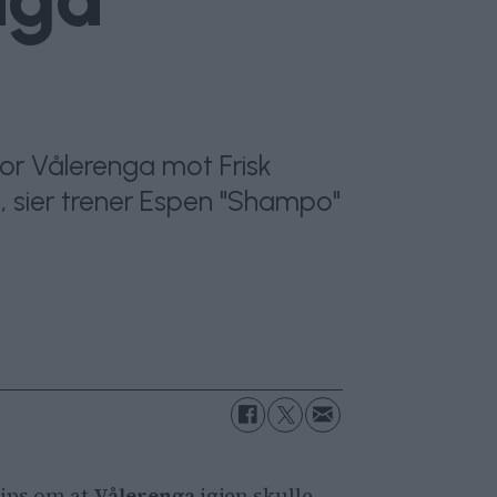
 for Vålerenga mot Frisk
, sier trener Espen "Shampo"
tips om at
Vålerenga
igjen skulle