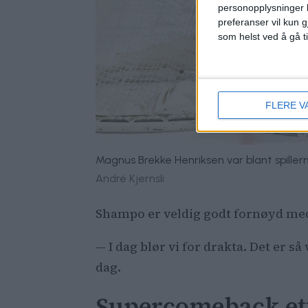
personopplysninger k
preferanser vil kun g
som helst ved å gå t
FLERE V
Magnus Brekke Henriksen var blant spiller
André Kjernsli
Shampo er veldig godt fornøyd med
— I dag blør vi for drakta. Det er så
dag.
Supercomeback ett