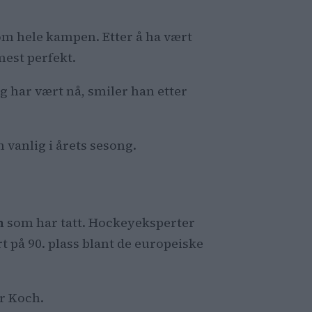
nnom hele kampen. Etter å ha vært
est perfekt.
eg har vært nå, smiler han etter
 vanlig i årets sesong.
ch
som har tatt. Hockeyeksperter
t på 90. plass blant de europeiske
er Koch.