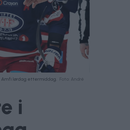
l Amfi lørdag ettermiddag.
Foto: André
e i
nga