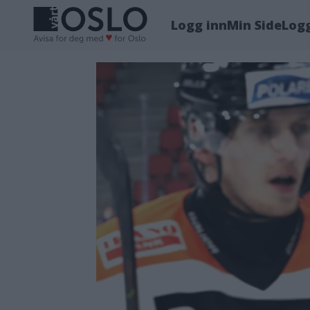
Logg inn
Min Side
Log