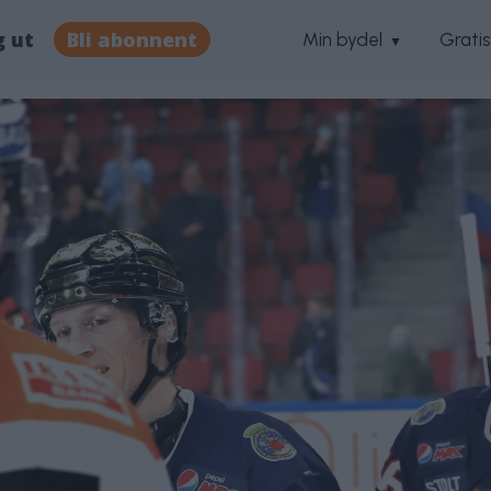
g ut
Bli abonnent
Min bydel
Grati