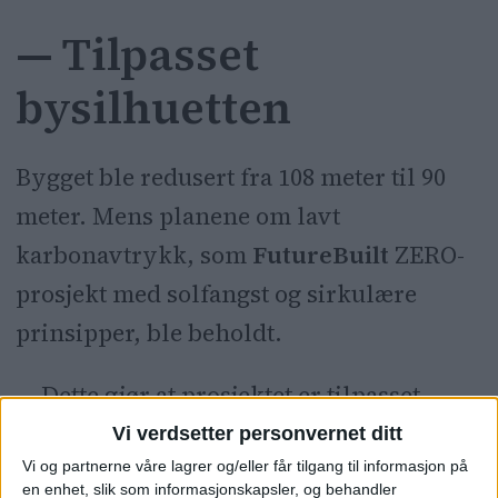
— Tilpasset
bysilhuetten
Bygget ble redusert fra 108 meter til 90
meter. Mens planene om lavt
karbonavtrykk, som
FutureBuilt
ZERO-
prosjekt med solfangst og sirkulære
prinsipper, ble beholdt.
— Dette gjør at prosjektet er tilpasset
bysilhuetten hvor bygget blir en naturlig
Vi verdsetter personvernet ditt
Vi og partnerne våre lagrer og/eller får tilgang til informasjon på
del av nedtrappingen med høyhus fra
en enhet, slik som informasjonskapsler, og behandler