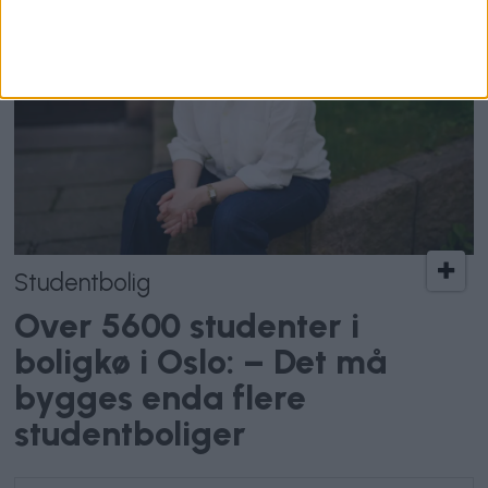
Studentbolig
Over 5600 studenter i
boligkø i Oslo: – Det må
bygges enda flere
studentboliger