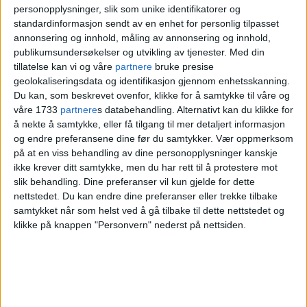
Plaza, uten å virke dominerende i nære
personopplysninger, slik som unike identifikatorer og
standardinformasjon sendt av en enhet for personlig tilpasset
og fjerne omgivelser, sa administrerende
annonsering og innhold, måling av annonsering og innhold,
publikumsundersøkelser og utvikling av tjenester.
Med din
direktør
Sonja Horn
i Entra
i fjor høst.
tillatelse kan vi og våre
partnere
bruke presise
geolokaliseringsdata og identifikasjon gjennom enhetsskanning.
Dette er altså likevel ikke godt nok for
Du kan, som beskrevet ovenfor, klikke for å samtykke til våre og
våre 1733
partnere
s databehandling. Alternativt kan du klikke for
Riksantikvaren
, som har fått saken
å nekte å samtykke, eller få tilgang til mer detaljert informasjon
og endre preferansene dine før du samtykker.
Vær oppmerksom
oversendt fra
Byantikvaren
i Oslo.
på at en viss behandling av dine personopplysninger kanskje
ikke krever ditt samtykke, men du har rett til å protestere mot
— Fotavtrykk i
slik behandling. Dine preferanser vil kun gjelde for dette
nettstedet. Du kan endre dine preferanser eller trekke tilbake
konflikt med
samtykket når som helst ved å gå tilbake til dette nettstedet og
klikke på knappen "Personvern" nederst på nettsiden.
regionale interesser
Nå varsler Riksantikvaren innsigelse