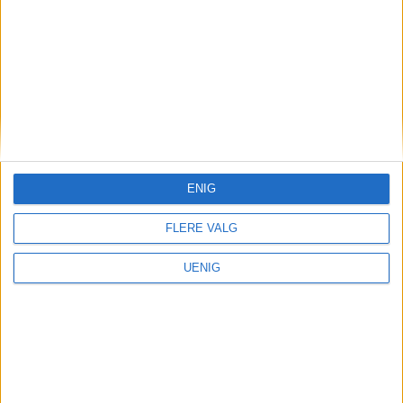
La oss snakke om den store
stygge ulven, Live Nation,
og Blå
ENIG
FLERE VALG
UENIG
Kollektivtrafikk