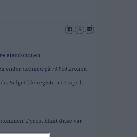
sikre eiendommen.
en ender dermed på 73.950 kroner.
a. Salget ble registrert 7. april.
endommen. Dyrest blant disse var