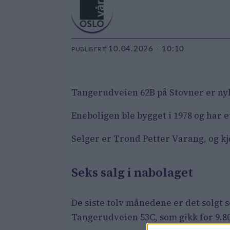
10.04.2026 - 10:10
PUBLISERT
Tangerudveien 62B på Stovner er nyli
Eneboligen ble bygget i 1978 og har
Selger er Trond Petter Varang, og kjø
Seks salg i nabolaget
De siste tolv månedene er det solgt 
Tangerudveien 53C, som gikk for 9.80