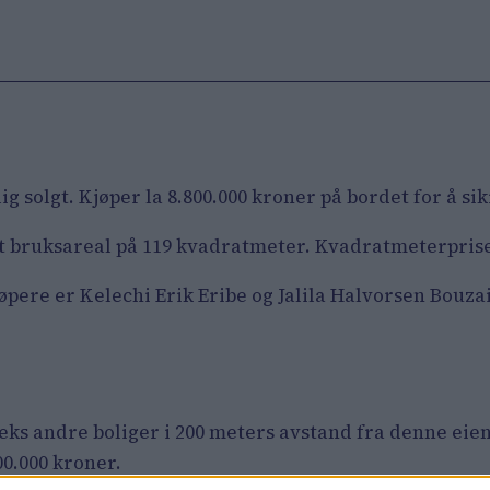
g solgt. Kjøper la 8.800.000 kroner på bordet for å 
 et bruksareal på 119 kvadratmeter. Kvadratmeterpris
pere er Kelechi Erik Eribe og Jalila Halvorsen Bouzaid
seks andre boliger i 200 meters avstand fra denne ei
0.000 kroner.