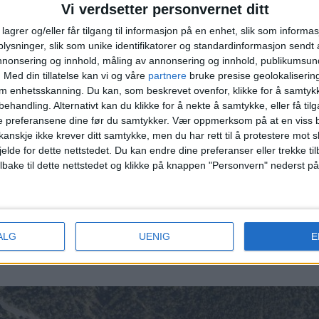
Vi verdsetter personvernet ditt
g i nærområdet?
Du finner alle de siste salgene i Stovn
lagrer og/eller får tilgang til informasjon på en enhet, slik som informa
ysninger, slik som unike identifikatorer og standardinformasjon sendt 
annonsering og innhold, måling av annonsering og innhold, publikumsu
.
Med din tillatelse kan vi og våre
partnere
bruke presise geolokaliserin
r 2. Fjellstuveien 51, 9.000.000 kroner 3.
Tangerudvei
om enhetsskanning. Du kan, som beskrevet ovenfor, klikke for å samtykk
. Stovnerveien 74D, 8.450.000 kroner
behandling. Alternativt kan du klikke for å nekte å samtykke, eller få tilga
e preferansene dine før du samtykker.
Vær oppmerksom på at en viss b
anskje ikke krever ditt samtykke, men du har rett til å protestere mot s
jelde for dette nettstedet. Du kan endre dine preferanser eller trekke t
kroner 2. Stovner Senter 1, 1.820.000 kroner 3. Stovner
ilbake til dette nettstedet og klikke på knappen "Personvern" nederst på
 Senter 1, 2.400.000 kroner
tet i åpne, offentlige data, og er av allmenn interesse for lesern
ALG
UENIG
E
gelsett og artikkelmaler. Den publiseres derfor uten menneskelig