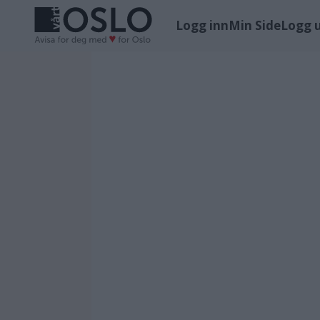
Logg inn
Min Side
Logg 