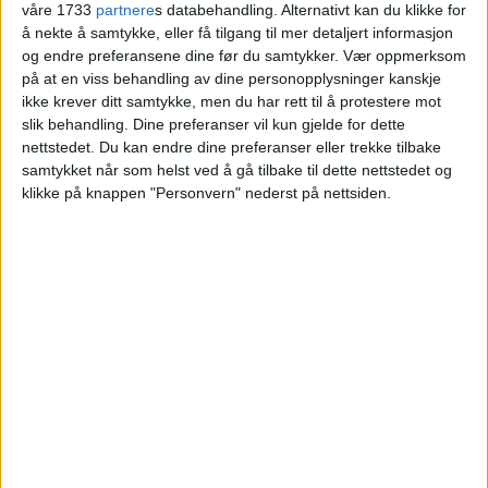
våre 1733
partnere
s databehandling. Alternativt kan du klikke for
salgssummen
å nekte å samtykke, eller få tilgang til mer detaljert informasjon
og endre preferansene dine før du samtykker.
Vær oppmerksom
på at en viss behandling av dine personopplysninger kanskje
Blokkleilighet i Prinsdal solgt fra Anne Betty
ikke krever ditt samtykke, men du har rett til å protestere mot
Hodneland og Eirik Winter Astrup til Wenche
slik behandling. Dine preferanser vil kun gjelde for dette
Hammervold.
nettstedet. Du kan endre dine preferanser eller trekke tilbake
samtykket når som helst ved å gå tilbake til dette nettstedet og
klikke på knappen "Personvern" nederst på nettsiden.
VårtOslo
04.07.2026 - 10:06
PUBLISERT
Lerdalsgrenda 3 i Prinsdal er nylig solgt.