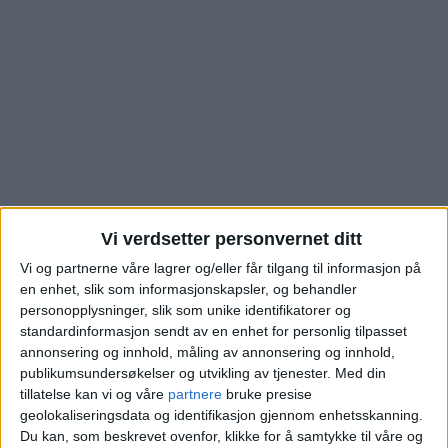
Vi verdsetter personvernet ditt
Vi og partnerne våre lagrer og/eller får tilgang til informasjon på
Bolighandelen i
en enhet, slik som informasjonskapsler, og behandler
personopplysninger, slik som unike identifikatorer og
Lerdalsgrenda i
standardinformasjon sendt av en enhet for personlig tilpasset
annonsering og innhold, måling av annonsering og innhold,
Prinsdal er akkurat
publikumsundersøkelser og utvikling av tjenester.
Med din
tillatelse kan vi og våre
partnere
bruke presise
geolokaliseringsdata og identifikasjon gjennom enhetsskanning.
registrert. Sjekk
Du kan, som beskrevet ovenfor, klikke for å samtykke til våre og