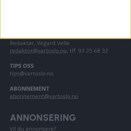
hverdagslivet i Oslo, fra der du bor, jobber
og går på skole.
KONTAKT OSS
Redaktør, Vegard Velle
redaktor@vartoslo.no,
tlf: 93 25 68 32
TIPS OSS
tips@vartoslo.no
ABONNEMENT
abonnement@vartoslo.no
ANNONSERING
Vil du annonsere?