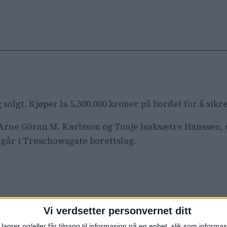
g solgt. Kjøper la 5.300.000 kroner på bordet for å si
 er Arne Göran M. Karlsson og Tonje Isaksætre Hanssen
ngår i Treschowsgate borettslag.
129 andre boliger i 200 meters avstand fra denne eie
Vi verdsetter personvernet ditt
0.000 kroner.
lagrer og/eller får tilgang til informasjon på en enhet, slik som informa