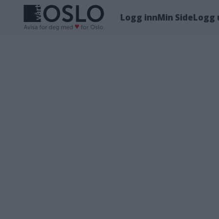
Logg inn
Min Side
Logg 