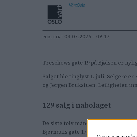
VårtOslo
04.07.2026 - 09:17
PUBLISERT
Treschows gate 19 på Bjølsen er nyli
Salget ble tinglyst 1. juli. Selgere
og Jørgen Brukstuen. Leiligheten in
129 salg i nabolaget
De siste tolv månedene er det solgt 
Bjørndals gate 17, som gikk for 15.30
Vi og partnerne våre 