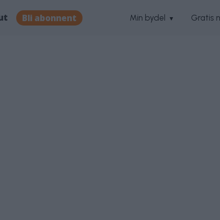
ut
Bli abonnent
Min bydel
Gratis 