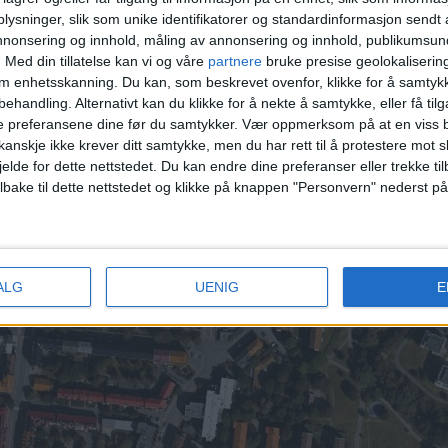
ysninger, slik som unike identifikatorer og standardinformasjon sendt 
g i nærområdet?
Du finner alle de siste salgene i Sagen
annonsering og innhold, måling av annonsering og innhold, publikumsu
.
Med din tillatelse kan vi og våre
partnere
bruke presise geolokaliserin
om enhetsskanning. Du kan, som beskrevet ovenfor, klikke for å samtykk
behandling. Alternativt kan du klikke for å nekte å samtykke, eller få tilga
2. Brochmanns gate 4B, 14.750.000 kroner 3.
Sarpsborg
e preferansene dine før du samtykker.
Vær oppmerksom på at en viss b
5. Stavangergata 37, 11.600.000 kroner
anskje ikke krever ditt samtykke, men du har rett til å protestere mot s
jelde for dette nettstedet. Du kan endre dine preferanser eller trekke t
ilbake til dette nettstedet og klikke på knappen "Personvern" nederst på
denne listen.
åpne, offentlige data, og er av allmenn interesse for leserne av VårtOslo.
. Den publiseres derfor uten menneskelig godkjenning, og merkes som automa
ALG
UENIG
E