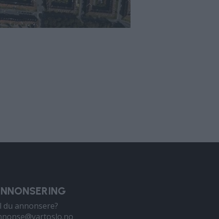
NNONSERING
il du annonsere?
nnonse@vartoslo.no