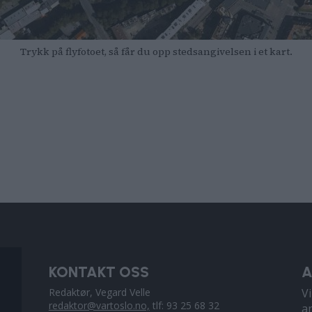
Trykk på flyfotoet, så får du opp stedsangivelsen i et kart.
KONTAKT OSS
A
Redaktør, Vegard Velle
V
redaktor@vartoslo.no,
tlf: 93 25 68 32
a