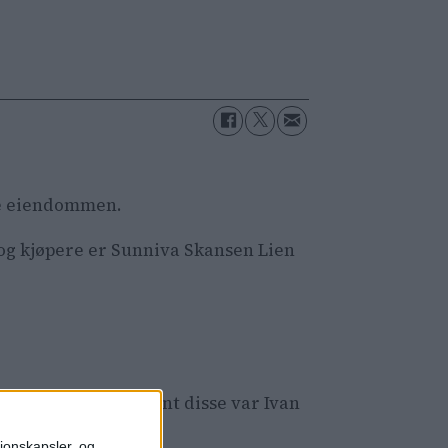
kre eiendommen.
, og kjøpere er Sunniva Skansen Lien
ndommen. Dyrest blant disse var Ivan
sjonskapsler, og