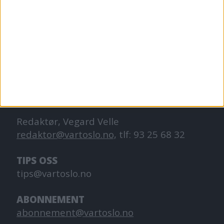
VårtOslo er avisa for deg med hjerte for
Oslo. Vi forteller historiene fra
hverdagslivet i Oslo, fra der du bor, jobber
og går på skole.
KONTAKT OSS
Redaktør, Vegard Velle
redaktor@vartoslo.no,
tlf: 93 25 68 32
TIPS OSS
tips@vartoslo.no
ABONNEMENT
abonnement@vartoslo.no