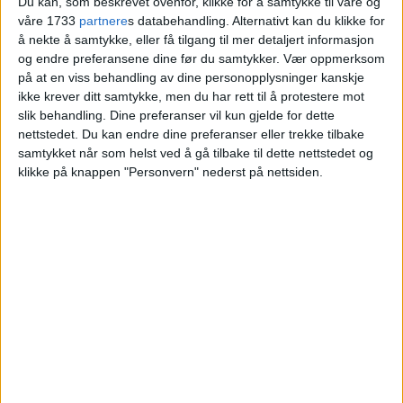
Du kan, som beskrevet ovenfor, klikke for å samtykke til våre og
våre 1733
partnere
s databehandling. Alternativt kan du klikke for
Blokkleilighet på Torshov solgt fra Karoline
å nekte å samtykke, eller få tilgang til mer detaljert informasjon
Angell Fixdal og Birger Erstad til Bettina Due
og endre preferansene dine før du samtykker.
Vær oppmerksom
og Ole G. Røsholt Hovland.
på at en viss behandling av dine personopplysninger kanskje
ikke krever ditt samtykke, men du har rett til å protestere mot
slik behandling. Dine preferanser vil kun gjelde for dette
VårtOslo
nettstedet. Du kan endre dine preferanser eller trekke tilbake
samtykket når som helst ved å gå tilbake til dette nettstedet og
klikke på knappen "Personvern" nederst på nettsiden.
04.07.2026 - 09:10
PUBLISERT
Nylig ble salget av leiligheten med
adressen Åsengata 36 på Torshov
tinglyst.