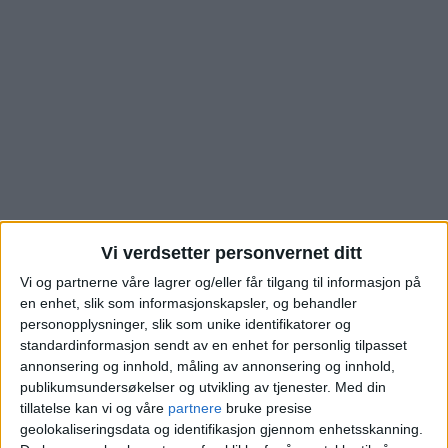
Vi verdsetter personvernet ditt
Se hva kjøperen la på
Vi og partnerne våre lagrer og/eller får tilgang til informasjon på
en enhet, slik som informasjonskapsler, og behandler
bordet for denne
personopplysninger, slik som unike identifikatorer og
standardinformasjon sendt av en enhet for personlig tilpasset
annonsering og innhold, måling av annonsering og innhold,
leiligheten i Åsengata
publikumsundersøkelser og utvikling av tjenester.
Med din
tillatelse kan vi og våre
partnere
bruke presise
på Torshov
geolokaliseringsdata og identifikasjon gjennom enhetsskanning.