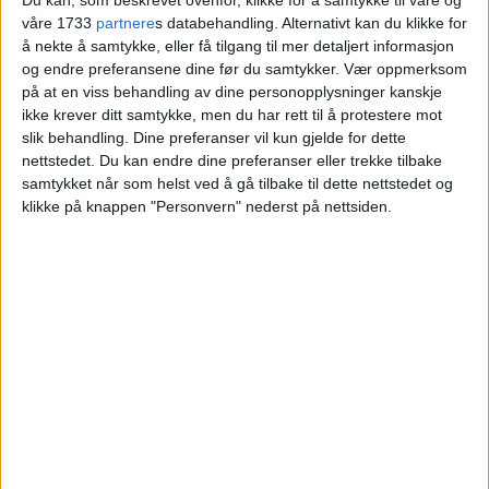
Du kan, som beskrevet ovenfor, klikke for å samtykke til våre og
våre 1733
partnere
s databehandling. Alternativt kan du klikke for
Blokkleilighet på Storo skiftet eiere fra Saad
å nekte å samtykke, eller få tilgang til mer detaljert informasjon
Ghazanfar Kiani til Christoffer L. Slaatsveen
og endre preferansene dine før du samtykker.
Vær oppmerksom
og Christina B. Haug.
på at en viss behandling av dine personopplysninger kanskje
ikke krever ditt samtykke, men du har rett til å protestere mot
slik behandling. Dine preferanser vil kun gjelde for dette
VårtOslo
nettstedet. Du kan endre dine preferanser eller trekke tilbake
samtykket når som helst ved å gå tilbake til dette nettstedet og
klikke på knappen "Personvern" nederst på nettsiden.
04.07.2026 - 09:12
PUBLISERT
Leiligheten i Gunnar Schjelderups vei
11H på Storo har skiftet hender.