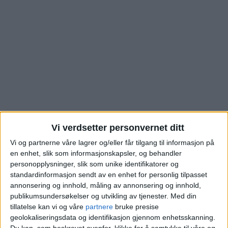
Vi verdsetter personvernet ditt
Se hva denne boligen i
Vi og partnerne våre lagrer og/eller får tilgang til informasjon på
en enhet, slik som informasjonskapsler, og behandler
personopplysninger, slik som unike identifikatorer og
Gunnar Schjelderups
standardinformasjon sendt av en enhet for personlig tilpasset
annonsering og innhold, måling av annonsering og innhold,
vei på Storo ble solgt
publikumsundersøkelser og utvikling av tjenester.
Med din
tillatelse kan vi og våre
partnere
bruke presise
for
geolokaliseringsdata og identifikasjon gjennom enhetsskanning.