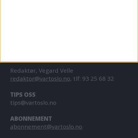
VårtOslo er avisa for deg med hjerte for
Oslo. Vi forteller historiene fra
hverdagslivet i Oslo, fra der du bor, jobber
og går på skole.
KONTAKT OSS
Redaktør, Vegard Velle
redaktor@vartoslo.no,
tlf: 93 25 68 32
TIPS OSS
tips@vartoslo.no
ABONNEMENT
abonnement@vartoslo.no