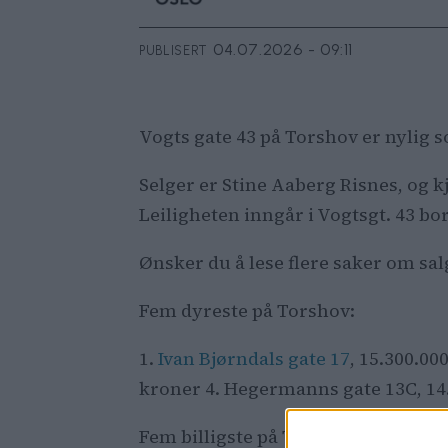
04.07.2026 - 09:11
PUBLISERT
Vogts gate 43 på Torshov er nylig s
Selger er Stine Aaberg Risnes, og k
Leiligheten inngår i Vogtsgt. 43 bor
Ønsker du å lese flere saker om sa
Fem dyreste på Torshov:
1.
Ivan Bjørndals gate 17
, 15.300.00
kroner 4. Hegermanns gate 13C, 14.
Fem billigste på Torshov: