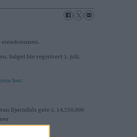
kre eiendommen.
 Salget ble registrert 1. juli.
agene her
.
Ivan Bjørndals gate 5, 14.250.000
oner