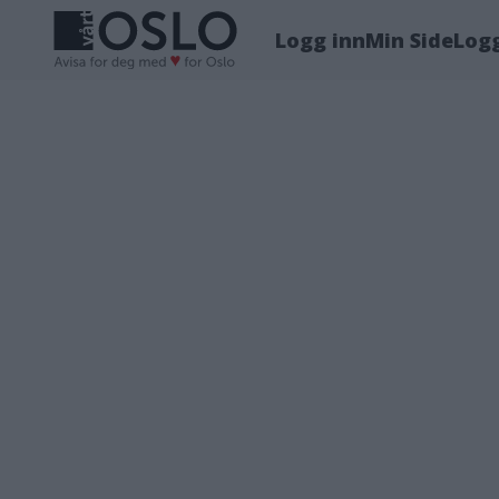
Logg inn
Min Side
Log