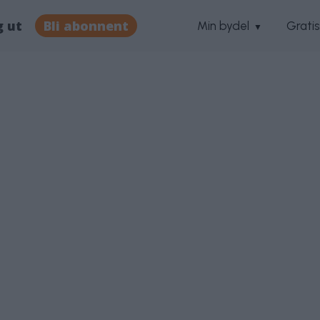
g ut
Bli abonnent
Min bydel
Grati