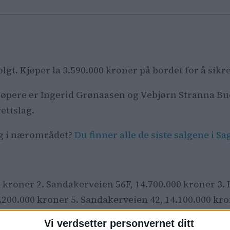
olgt. Kjøper la 3.590.000 kroner på bordet for å si
jøpere er Ingerid Grønaasen og Vebjørn Stranna Buen.
ettslag.
lg i nærområdet?
Du finner alle de siste salgene i S
0 kroner 2. Sandakerveien 56F, 14.700.000 kroner 3. 
200.000 kroner 5. Sandakerveien 42, 14.100.000 kr
Vi verdsetter personvernet ditt