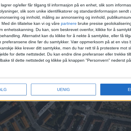
lagrer og/eller får tilgang til informasjon på en enhet, slik som informa
er 2. Omsens gate 2B, 1.950.000 kroner 3. Sandakerv
ysninger, slik som unike identifikatorer og standardinformasjon sendt 
annonsering og innhold, måling av annonsering og innhold, publikumsu
5. Sandakerveien 23C, 3.175.000 kroner
.
Med din tillatelse kan vi og våre
partnere
bruke presise geolokaliserin
om enhetsskanning. Du kan, som beskrevet ovenfor, klikke for å samtykk
e listen.
behandling. Alternativt kan du klikke for å nekte å samtykke, eller få tilga
e preferansene dine før du samtykker.
Vær oppmerksom på at en viss b
t 192 andre boliger i 200 meters avstand fra denne 
anskje ikke krever ditt samtykke, men du har rett til å protestere mot s
jelde for dette nettstedet. Du kan endre dine preferanser eller trekke t
 14.200.000 kroner.
ilbake til dette nettstedet og klikke på knappen "Personvern" nederst på
t i åpne, offentlige data, og er av allmenn interesse for leserne av 
lsett og artikkelmaler. Den publiseres derfor uten menneskelig godkj
ALG
UENIG
E