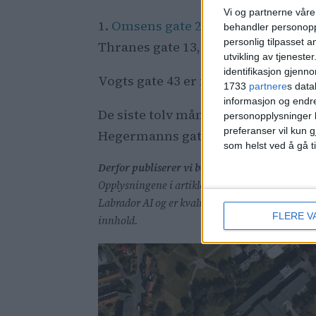
Vi og partnerne våre 
1.
Omsens gate 2A
, 1.760.000 kron
behandler personoppl
personlig tilpasset 
Thranes gate 13, 2.750.000 kroner 
utvikling av tjenester
identifikasjon gjenn
Vogts gate 43 er nummer 24 på denn
1733
partnere
s data
informasjon og endr
De siste tolv månedene er det solg
personopplysninger k
preferanser vil kun g
Hegermanns gate 13C, som gikk for
som helst ved å gå t
Derfor publiserer vi boligsakene
Opplysningene i artiklene om boligsalg er hente
Labrador AI og er kvalitetssikret gjennom rege
FLERE V
innhold.