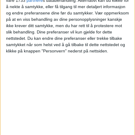
våre 1733
partnere
s databehandling. Alternativt kan du klikke for
Trond Johan Dahl og Randi B. Øye Dahl til
å nekte å samtykke, eller få tilgang til mer detaljert informasjon
Helena Turcato.
og endre preferansene dine før du samtykker.
Vær oppmerksom
på at en viss behandling av dine personopplysninger kanskje
ikke krever ditt samtykke, men du har rett til å protestere mot
VårtOslo
slik behandling. Dine preferanser vil kun gjelde for dette
nettstedet. Du kan endre dine preferanser eller trekke tilbake
samtykket når som helst ved å gå tilbake til dette nettstedet og
klikke på knappen "Personvern" nederst på nettsiden.
04.07.2026 - 09:18
PUBLISERT
En leilighet i Krebs´ gate 14 på Torshov er
solgt for 5.500.000 kroner.
Salget ble tinglyst 1. juli. Selgere er