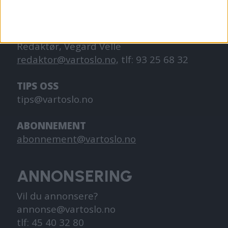
KONTAKT OSS
Redaktør, Vegard Velle
redaktor@vartoslo.no,
tlf: 93 25 68 32
TIPS OSS
tips@vartoslo.no
ABONNEMENT
abonnement@vartoslo.no
ANNONSERING
Vil du annonsere?
annonse@vartoslo.no
tlf: 45 40 32 80