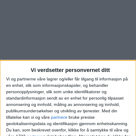
Vi verdsetter personvernet ditt
Vi og partnerne våre lagrer og/eller får tilgang til informasjon på
Ny bolighandel i Krebs
en enhet, slik som informasjonskapsler, og behandler
personopplysninger, slik som unike identifikatorer og
standardinformasjon sendt av en enhet for personlig tilpasset
´ gate på Torshov – se
annonsering og innhold, måling av annonsering og innhold,
publikumsundersøkelser og utvikling av tjenester.
Med din
salgssummen
tillatelse kan vi og våre
partnere
bruke presise
geolokaliseringsdata og identifikasjon gjennom enhetsskanning.
Du kan, som beskrevet ovenfor, klikke for å samtykke til våre og
Blokkleilighet på Torshov skiftet eier fra