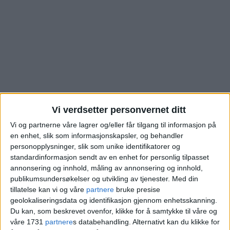
Vi verdsetter personvernet ditt
Vi og partnerne våre lagrer og/eller får tilgang til informasjon på
en enhet, slik som informasjonskapsler, og behandler
Leilighet i Marcus
personopplysninger, slik som unike identifikatorer og
standardinformasjon sendt av en enhet for personlig tilpasset
Thranes Gate på
annonsering og innhold, måling av annonsering og innhold,
publikumsundersøkelser og utvikling av tjenester.
Med din
tillatelse kan vi og våre
partnere
bruke presise
Torshov solgt. Sjekk
geolokaliseringsdata og identifikasjon gjennom enhetsskanning.
Du kan, som beskrevet ovenfor, klikke for å samtykke til våre og
kjøpesummen
våre 1731
partnere
s databehandling. Alternativt kan du klikke for