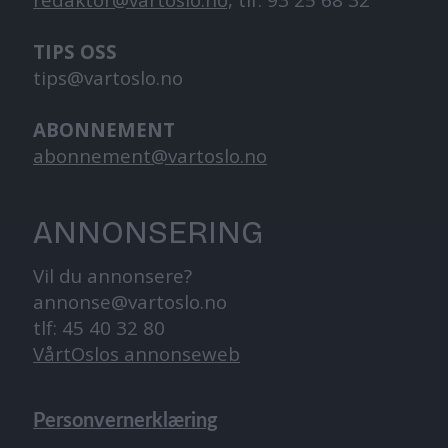
redaktor@vartoslo.no,
tlf: 93 25 68 32
TIPS OSS
tips@vartoslo.no
ABONNEMENT
abonnement@vartoslo.no
ANNONSERING
Vil du annonsere?
annonse@vartoslo.no
tlf: 45 40 32 80
VårtOslos annonseweb
Personvernerklæring