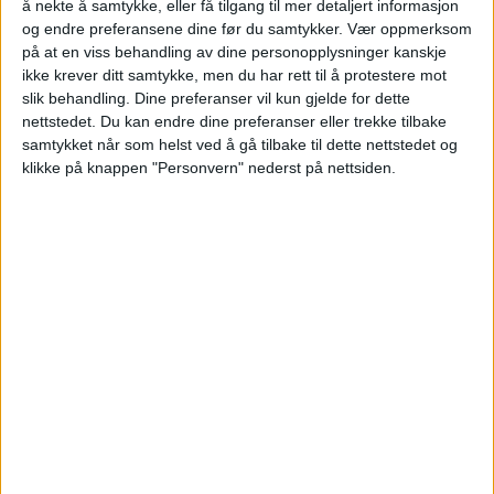
å nekte å samtykke, eller få tilgang til mer detaljert informasjon
og endre preferansene dine før du samtykker.
Vær oppmerksom
Blokkleilighet på Torshov skiftet eier fra
på at en viss behandling av dine personopplysninger kanskje
Knut-Erik Lyngroth til Aksel Høybråten.
ikke krever ditt samtykke, men du har rett til å protestere mot
slik behandling. Dine preferanser vil kun gjelde for dette
nettstedet. Du kan endre dine preferanser eller trekke tilbake
VårtOslo
samtykket når som helst ved å gå tilbake til dette nettstedet og
klikke på knappen "Personvern" nederst på nettsiden.
05.07.2026 - 09:03
PUBLISERT
Marcus Thranes Gate 13 på Torshov er
nylig solgt. Kjøper la 2.950.000 kroner på
bordet for å sikre eiendommen.