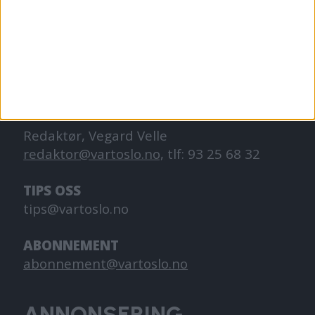
VårtOslo er avisa for deg med hjerte for
Oslo. Vi forteller historiene fra
hverdagslivet i Oslo, fra der du bor, jobber
og går på skole.
KONTAKT OSS
Redaktør, Vegard Velle
redaktor@vartoslo.no,
tlf: 93 25 68 32
TIPS OSS
tips@vartoslo.no
ABONNEMENT
abonnement@vartoslo.no
ANNONSERING