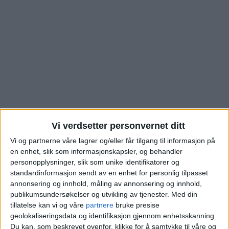
Vi verdsetter personvernet ditt
Vi og partnerne våre lagrer og/eller får tilgang til informasjon på
Boligen i Anna Sethnes
en enhet, slik som informasjonskapsler, og behandler
personopplysninger, slik som unike identifikatorer og
gate på Torshov er
standardinformasjon sendt av en enhet for personlig tilpasset
annonsering og innhold, måling av annonsering og innhold,
akkurat solgt. Se hva
publikumsundersøkelser og utvikling av tjenester.
Med din
tillatelse kan vi og våre
partnere
bruke presise
den gikk for
geolokaliseringsdata og identifikasjon gjennom enhetsskanning.
Du kan, som beskrevet ovenfor, klikke for å samtykke til våre og