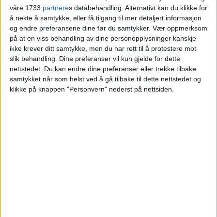
våre 1733
partnere
s databehandling. Alternativt kan du klikke for
Blokkleilighet på Torshov solgt fra Trine Nord
å nekte å samtykke, eller få tilgang til mer detaljert informasjon
og endre preferansene dine før du samtykker.
Vær oppmerksom
Myklebust til André Kjernes.
på at en viss behandling av dine personopplysninger kanskje
ikke krever ditt samtykke, men du har rett til å protestere mot
VårtOslo
slik behandling. Dine preferanser vil kun gjelde for dette
nettstedet. Du kan endre dine preferanser eller trekke tilbake
samtykket når som helst ved å gå tilbake til dette nettstedet og
klikke på knappen "Personvern" nederst på nettsiden.
04.07.2026 - 09:14
PUBLISERT
Anna Sethnes gate 2B på Torshov er nylig
solgt. Kjøper la 4.100.000 kroner på
bordet for å sikre eiendommen.