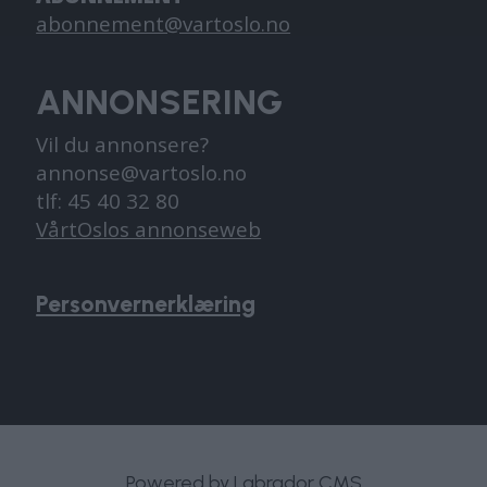
abonnement@vartoslo.no
ANNONSERING
Vil du annonsere?
annonse@vartoslo.no
tlf: 45 40 32 80
VårtOslos annonseweb
Personvernerklæring
Powered by Labrador CMS