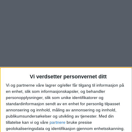
Vi verdsetter personvernet ditt
Større hus enn
Vi og partnerne våre lagrer og/eller får tilgang til informasjon på
en enhet, slik som informasjonskapsler, og behandler
Grefsen-snittet solgt i
personopplysninger, slik som unike identifikatorer og
standardinformasjon sendt av en enhet for personlig tilpasset
Kjelsåsveien – se
annonsering og innhold, måling av annonsering og innhold,
publikumsundersøkelser og utvikling av tjenester.
Med din
tillatelse kan vi og våre
partnere
bruke presise
prislappen
geolokaliseringsdata og identifikasjon gjennom enhetsskanning.