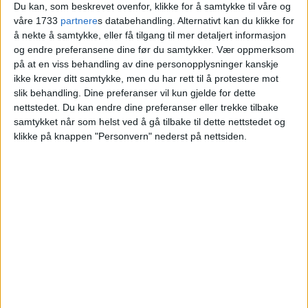
Du kan, som beskrevet ovenfor, klikke for å samtykke til våre og
våre 1733
partnere
s databehandling. Alternativt kan du klikke for
Villa på Grefsen solgt fra Hilde Vatne og
å nekte å samtykke, eller få tilgang til mer detaljert informasjon
Knut Ramstad til Mona Hammersbøen
og endre preferansene dine før du samtykker.
Vær oppmerksom
Rustad og Ivar André Rystad.
på at en viss behandling av dine personopplysninger kanskje
ikke krever ditt samtykke, men du har rett til å protestere mot
slik behandling. Dine preferanser vil kun gjelde for dette
VårtOslo
nettstedet. Du kan endre dine preferanser eller trekke tilbake
samtykket når som helst ved å gå tilbake til dette nettstedet og
klikke på knappen "Personvern" nederst på nettsiden.
03.06.2026 - 10:30
PUBLISERT
Boligen i Kjelsåsveien 50D på Grefsen er
solgt for 26.500.000 kroner.