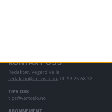
VårtOslo er avisa for deg med hjerte for
Oslo. Vi forteller historiene fra
hverdagslivet i Oslo, fra der du bor, jobber
og går på skole.
KONTAKT OSS
Redaktør, Vegard Velle
redaktor@vartoslo.no,
tlf: 93 25 68 32
TIPS OSS
tips@vartoslo.no
ABONNEMENT