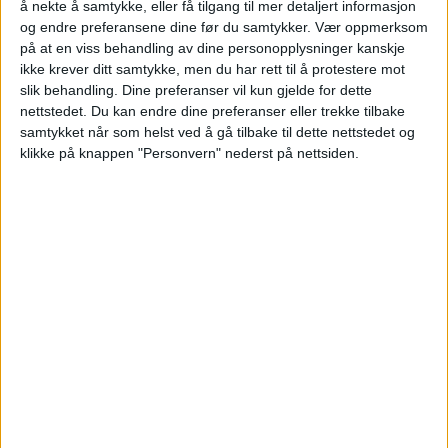
å nekte å samtykke, eller få tilgang til mer detaljert informasjon
og endre preferansene dine før du samtykker.
Vær oppmerksom
Blokkleilighet på Grefsen solgt fra Kari
på at en viss behandling av dine personopplysninger kanskje
Malmerengen til Elena Mørch.
ikke krever ditt samtykke, men du har rett til å protestere mot
slik behandling. Dine preferanser vil kun gjelde for dette
nettstedet. Du kan endre dine preferanser eller trekke tilbake
VårtOslo
samtykket når som helst ved å gå tilbake til dette nettstedet og
klikke på knappen "Personvern" nederst på nettsiden.
04.07.2026 - 10:08
PUBLISERT
Betzy Kjelsbergs vei 4A på Grefsen er
nylig solgt. Kjøper la 4.800.000 kroner på
bordet for å sikre eiendommen.