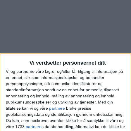
Vi verdsetter personvernet ditt
Vi og partnerne våre lagrer og/eller får tilgang til informasjon på
en enhet, slik som informasjonskapsler, og behandler
Leiligheten i Betzy
personopplysninger, slik som unike identifikatorer og
standardinformasjon sendt av en enhet for personlig tilpasset
Kjelsbergs vei på
annonsering og innhold, måling av annonsering og innhold,
publikumsundersøkelser og utvikling av tjenester.
Med din
tillatelse kan vi og våre
partnere
bruke presise
Grefsen er nå solgt. Se
geolokaliseringsdata og identifikasjon gjennom enhetsskanning.
Du kan, som beskrevet ovenfor, klikke for å samtykke til våre og
hva den gikk for
våre 1733
partnere
s databehandling. Alternativt kan du klikke for