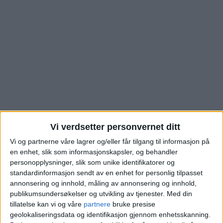
Vi verdsetter personvernet ditt
Grefsen: Se hvor mye
Vi og partnerne våre lagrer og/eller får tilgang til informasjon på
en enhet, slik som informasjonskapsler, og behandler
la kjøperen på bordet
personopplysninger, slik som unike identifikatorer og
standardinformasjon sendt av en enhet for personlig tilpasset
annonsering og innhold, måling av annonsering og innhold,
for å kapre denne
publikumsundersøkelser og utvikling av tjenester.
Med din
tillatelse kan vi og våre
partnere
bruke presise
leiligheten i
geolokaliseringsdata og identifikasjon gjennom enhetsskanning.