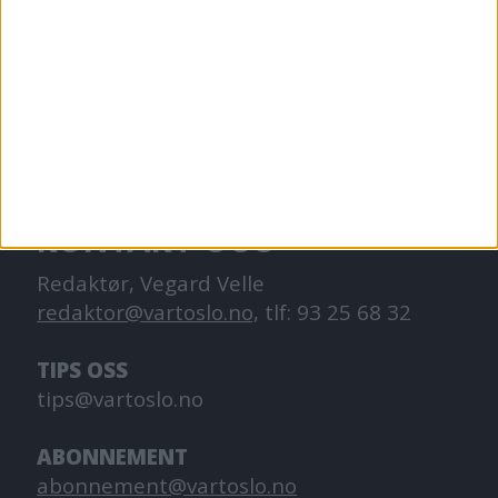
VårtOslo er avisa for deg med hjerte for
Oslo. Vi forteller historiene fra
hverdagslivet i Oslo, fra der du bor, jobber
og går på skole.
KONTAKT OSS
Redaktør, Vegard Velle
redaktor@vartoslo.no,
tlf: 93 25 68 32
TIPS OSS
tips@vartoslo.no
ABONNEMENT
abonnement@vartoslo.no