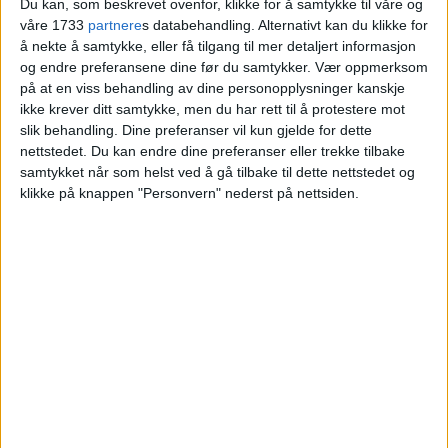
Du kan, som beskrevet ovenfor, klikke for å samtykke til våre og
Grefsenkollveien
våre 1733
partnere
s databehandling. Alternativt kan du klikke for
å nekte å samtykke, eller få tilgang til mer detaljert informasjon
og endre preferansene dine før du samtykker.
Vær oppmerksom
Blokkleilighet på Grefsen solgt fra Inger
på at en viss behandling av dine personopplysninger kanskje
Norddal Veiglum til Sasha Idwal Haugen og
ikke krever ditt samtykke, men du har rett til å protestere mot
slik behandling. Dine preferanser vil kun gjelde for dette
Ingrid Walseth Frøyen.
nettstedet. Du kan endre dine preferanser eller trekke tilbake
samtykket når som helst ved å gå tilbake til dette nettstedet og
VårtOslo
klikke på knappen "Personvern" nederst på nettsiden.
28.06.2026 - 09:04
PUBLISERT
Nylig ble salget av leiligheten med