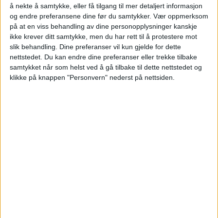
Las Nazad Rasul og Helin Nazad Rasul til
å nekte å samtykke, eller få tilgang til mer detaljert informasjon
og endre preferansene dine før du samtykker.
Vær oppmerksom
Mohammad Ramzan.
på at en viss behandling av dine personopplysninger kanskje
ikke krever ditt samtykke, men du har rett til å protestere mot
VårtOslo
slik behandling. Dine preferanser vil kun gjelde for dette
nettstedet. Du kan endre dine preferanser eller trekke tilbake
samtykket når som helst ved å gå tilbake til dette nettstedet og
klikke på knappen "Personvern" nederst på nettsiden.
25.06.2026 - 10:06
PUBLISERT
Leiligheten i Gangstuveien 6B på
Nordtvedt ble nylig solgt for 3.700.000
kroner.