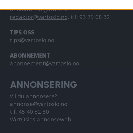
Redaktør, Vegard Velle
redaktor@vartoslo.no,
tlf: 93 25 68 32
TIPS OSS
tips@vartoslo.no
ABONNEMENT
abonnement@vartoslo.no
ANNONSERING
Vil du annonsere?
annonse@vartoslo.no
tlf: 45 40 32 80
VårtOslos annonseweb