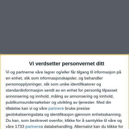
Vi verdsetter personvernet ditt
Vi og partnerne våre lagrer og/eller får tilgang til informasjon på
en enhet, slik som informasjonskapsler, og behandler
Se hva denne boligen i
personopplysninger, slik som unike identifikatorer og
standardinformasjon sendt av en enhet for personlig tilpasset
Gangstuveien på
annonsering og innhold, måling av annonsering og innhold,
publikumsundersøkelser og utvikling av tjenester.
Med din
Nordtvedt ble kjøpt for
tillatelse kan vi og våre
partnere
bruke presise
geolokaliseringsdata og identifikasjon gjennom enhetsskanning.
Du kan, som beskrevet ovenfor, klikke for å samtykke til våre og
Blokkleilighet på Nordtvedt skiftet eier fra
våre 1733
partnere
s databehandling. Alternativt kan du klikke for