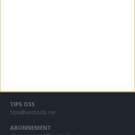
VårtOslo er avisa for deg med hjerte for
Oslo. Vi forteller historiene fra
hverdagslivet i Oslo, fra der du bor, jobber
og går på skole.
KONTAKT OSS
Redaktør, Vegard Velle
redaktor@vartoslo.no,
tlf: 93 25 68 32
TIPS OSS
tips@vartoslo.no
ABONNEMENT