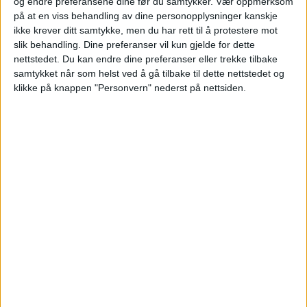
og endre preferansene dine før du samtykker.
Vær oppmerksom
på at en viss behandling av dine personopplysninger kanskje
Villa på Kampen skiftet eiere fra Eirik
ikke krever ditt samtykke, men du har rett til å protestere mot
Wiggen Mosveen og Ingvild Jensen til Ingrid
slik behandling. Dine preferanser vil kun gjelde for dette
Nesheim og Magnus Espeland Køber.
nettstedet. Du kan endre dine preferanser eller trekke tilbake
samtykket når som helst ved å gå tilbake til dette nettstedet og
klikke på knappen "Personvern" nederst på nettsiden.
VårtOslo
04.07.2026 - 10:31
PUBLISERT
Eiendommen i Bøgata 4A på Kampen har
fått nye eiere.