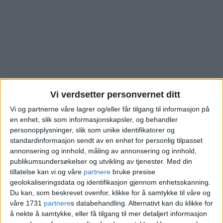
Vi verdsetter personvernet ditt
Vi og partnerne våre lagrer og/eller får tilgang til informasjon på
en enhet, slik som informasjonskapsler, og behandler
personopplysninger, slik som unike identifikatorer og
Selger den dyreste
standardinformasjon sendt av en enhet for personlig tilpasset
annonsering og innhold, måling av annonsering og innhold,
boligen på Kampen det
publikumsundersøkelser og utvikling av tjenester.
Med din
tillatelse kan vi og våre
partnere
bruke presise
geolokaliseringsdata og identifikasjon gjennom enhetsskanning.
siste året. Se topp fem-
Du kan, som beskrevet ovenfor, klikke for å samtykke til våre og
våre 1731
partnere
s databehandling. Alternativt kan du klikke for
listen
å nekte å samtykke, eller få tilgang til mer detaljert informasjon