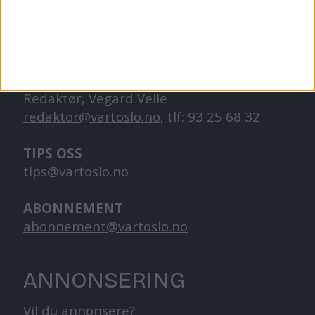
og går på skole.
KONTAKT OSS
Redaktør, Vegard Velle
redaktor@vartoslo.no,
tlf: 93 25 68 32
TIPS OSS
tips@vartoslo.no
ABONNEMENT
abonnement@vartoslo.no
ANNONSERING
Vil du annonsere?