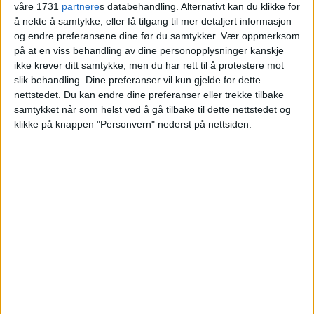
våre 1731
partnere
s databehandling. Alternativt kan du klikke for
å nekte å samtykke, eller få tilgang til mer detaljert informasjon
Blokkleilighet på Kampen solgt fra Maja
og endre preferansene dine før du samtykker.
Vær oppmerksom
Kristin Kirkevold og Magnus Birkeland
på at en viss behandling av dine personopplysninger kanskje
til William Nickolay Rødsrud og Vilde
ikke krever ditt samtykke, men du har rett til å protestere mot
Hjelle Olsen.
slik behandling. Dine preferanser vil kun gjelde for dette
nettstedet. Du kan endre dine preferanser eller trekke tilbake
samtykket når som helst ved å gå tilbake til dette nettstedet og
VårtOslo
klikke på knappen "Personvern" nederst på nettsiden.
05.07.2026 - 09:14
PUBLISERT
En leilighet i Rolf Hofmos gate 10 på
Kampen er solgt for 8.100.000 kroner.