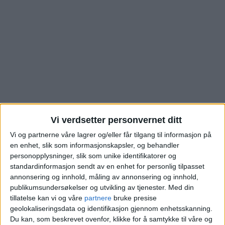
Vi verdsetter personvernet ditt
Vi og partnerne våre lagrer og/eller får tilgang til informasjon på
Se hva kjøperne av
en enhet, slik som informasjonskapsler, og behandler
personopplysninger, slik som unike identifikatorer og
denne boligen i Rolf
standardinformasjon sendt av en enhet for personlig tilpasset
annonsering og innhold, måling av annonsering og innhold,
Hofmos gate på
publikumsundersøkelser og utvikling av tjenester.
Med din
tillatelse kan vi og våre
partnere
bruke presise
geolokaliseringsdata og identifikasjon gjennom enhetsskanning.
Kampen måtte ut med
Du kan, som beskrevet ovenfor, klikke for å samtykke til våre og