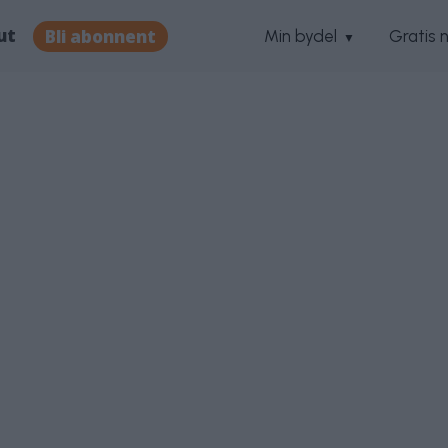
ut
Bli abonnent
Min bydel
Gratis 