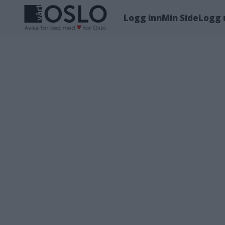
Logg inn
Min Side
Logg 