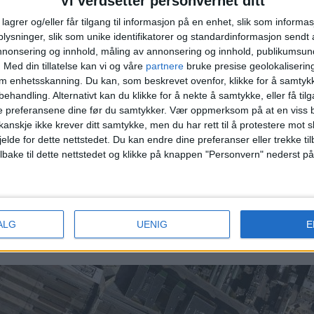
Vi verdsetter personvernet ditt
g i nærområdet?
Du finner alle de siste salgene i Gamle
lagrer og/eller får tilgang til informasjon på en enhet, slik som informa
ysninger, slik som unike identifikatorer og standardinformasjon sendt 
annonsering og innhold, måling av annonsering og innhold, publikumsu
.
Med din tillatelse kan vi og våre
partnere
bruke presise geolokaliserin
.000 kroner 2.
Dronning Eufemias gate 20
, 13.650.000 k
om enhetsskanning. Du kan, som beskrevet ovenfor, klikke for å samtykk
, 11.500.000 kroner 5. Dronning Eufemias gate 22, 10.2
behandling. Alternativt kan du klikke for å nekte å samtykke, eller få tilga
e preferansene dine før du samtykker.
Vær oppmerksom på at en viss b
anskje ikke krever ditt samtykke, men du har rett til å protestere mot s
jelde for dette nettstedet. Du kan endre dine preferanser eller trekke t
ilbake til dette nettstedet og klikke på knappen "Personvern" nederst på
kroner 2.
Rostockgata 24
, 5.430.000 kroner 3.
Rostockga
.
Trelastgata 21
, 5.650.000 kroner
ALG
UENIG
E
åpne, offentlige data, og er av allmenn interesse for leserne av VårtOslo.
. Den publiseres derfor uten menneskelig godkjenning, og merkes som automa