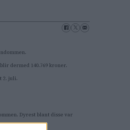
eiendommen.
 blir dermed 140.769 kroner.
2. juli.
dommen. Dyrest blant disse var