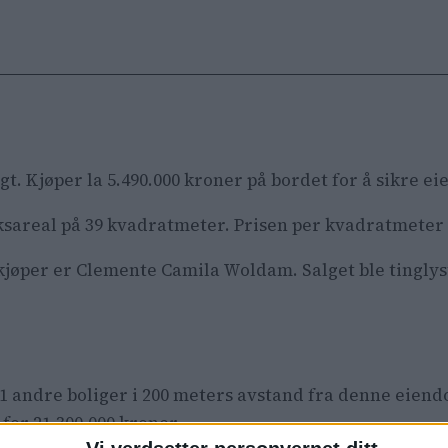
lgt. Kjøper la 5.490.000 kroner på bordet for å sikre 
uksareal på 39 kvadratmeter. Prisen per kvadratmeter
kjøper er Clemente Camila Woldam. Salget ble tinglyst 
51 andre boliger i 200 meters avstand fra denne eien
for 21.300.000 kroner.