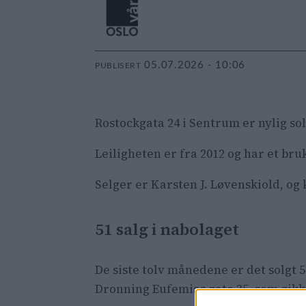
05.07.2026 - 10:06
PUBLISERT
Rostockgata 24 i Sentrum er nylig so
Leiligheten er fra 2012 og har et br
Selger er Karsten J. Løvenskiold, og 
51 salg i nabolaget
De siste tolv månedene er det solgt 
Dronning Eufemias gate 35, som gikk 