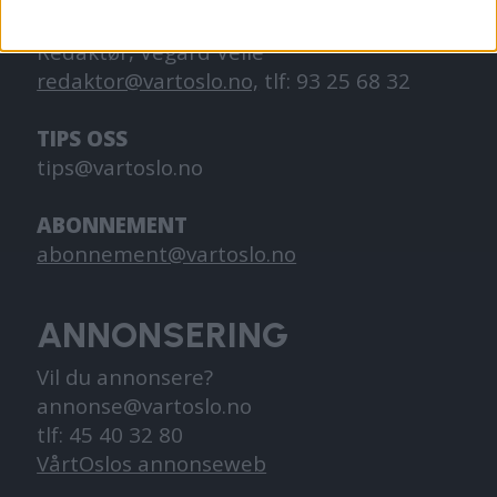
KONTAKT OSS
Redaktør, Vegard Velle
redaktor@vartoslo.no,
tlf: 93 25 68 32
TIPS OSS
tips@vartoslo.no
ABONNEMENT
abonnement@vartoslo.no
ANNONSERING
Vil du annonsere?
annonse@vartoslo.no
tlf: 45 40 32 80
VårtOslos annonseweb