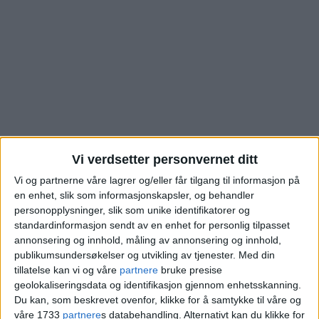
Vi verdsetter personvernet ditt
Vi og partnerne våre lagrer og/eller får tilgang til informasjon på
en enhet, slik som informasjonskapsler, og behandler
Se hva leilighet i
personopplysninger, slik som unike identifikatorer og
standardinformasjon sendt av en enhet for personlig tilpasset
Standardveien på
annonsering og innhold, måling av annonsering og innhold,
publikumsundersøkelser og utvikling av tjenester.
Med din
Ulven gikk for. Se alle
tillatelse kan vi og våre
partnere
bruke presise
geolokaliseringsdata og identifikasjon gjennom enhetsskanning.
salg i området
Du kan, som beskrevet ovenfor, klikke for å samtykke til våre og
våre 1733
partnere
s databehandling. Alternativt kan du klikke for