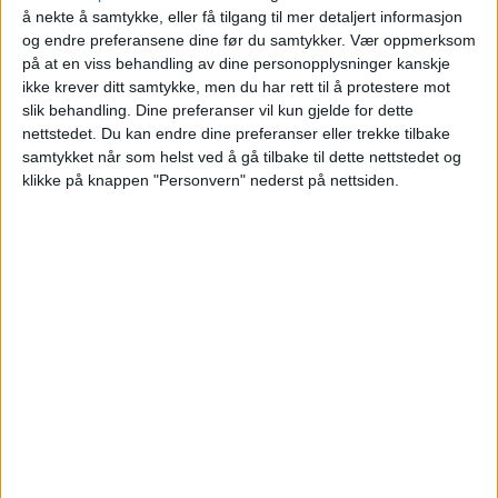
å nekte å samtykke, eller få tilgang til mer detaljert informasjon
Blokkleilighet på Ulven solgt fra Ulven Bolig
og endre preferansene dine før du samtykker.
Vær oppmerksom
på at en viss behandling av dine personopplysninger kanskje
AS til Obos Bbl og Improta Guilherme
ikke krever ditt samtykke, men du har rett til å protestere mot
Amorim.
slik behandling. Dine preferanser vil kun gjelde for dette
nettstedet. Du kan endre dine preferanser eller trekke tilbake
samtykket når som helst ved å gå tilbake til dette nettstedet og
VårtOslo
klikke på knappen "Personvern" nederst på nettsiden.
01.07.2026 - 10:02
PUBLISERT
Leiligheten i Standardveien 16A på Ulven
har skiftet hender.