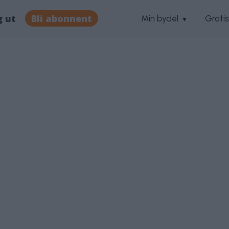
g ut
Bli abonnent
Min bydel
Grati