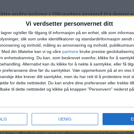
t åtte andre boliger i 200 meters avstand fra denne
.000 kroner.
Vi verdsetter personvernet ditt
lagrer og/eller får tilgang til informasjon på en enhet, slik som informa
lg i nærområdet?
Du finner alle de siste salgene i Bj
ysninger, slik som unike identifikatorer og standardinformasjon sendt 
annonsering og innhold, måling av annonsering og innhold, publikumsu
.
Med din tillatelse kan vi og våre
partnere
bruke presise geolokaliserin
om enhetsskanning. Du kan, som beskrevet ovenfor, klikke for å samtykk
behandling. Alternativt kan du klikke for å nekte å samtykke, eller få tilga
roner 2. Selvbyggerveien 28, 12.800.000 kroner 3. S
e preferansene dine før du samtykker.
Vær oppmerksom på at en viss b
500.000 kroner 5. Selvbyggerveien 95, 12.000.000 kr
anskje ikke krever ditt samtykke, men du har rett til å protestere mot s
jelde for dette nettstedet. Du kan endre dine preferanser eller trekke t
ilbake til dette nettstedet og klikke på knappen "Personvern" nederst på
r 2. Linderudsletta 1, 3.000.000 kroner 3.
Linderuds
 5. Kristine Bonnevies vei 26, 3.450.000 kroner
ALG
UENIG
E
t i åpne, offentlige data, og er av allmenn interesse for leserne av 