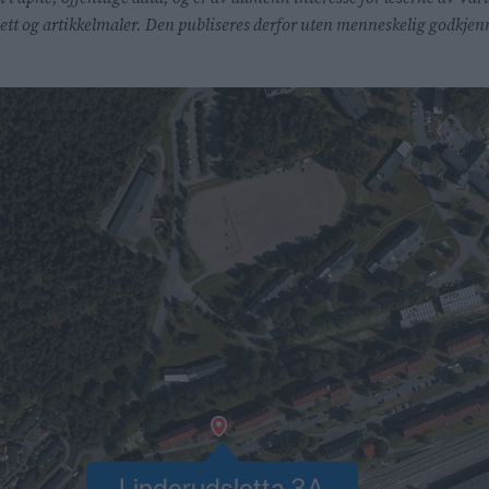
lsett og artikkelmaler. Den publiseres derfor uten menneskelig godkj