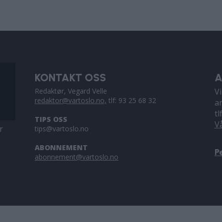
KONTAKT OSS
A
Redaktør, Vegard Velle
V
redaktor@vartoslo.no,
tlf: 93 25 68 32
a
tl
TIPS OSS
V
r
tips@vartoslo.no
ABONNEMENT
P
abonnement@vartoslo.no