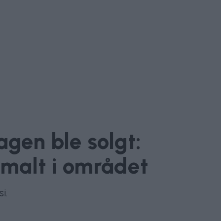
agen ble solgt:
malt i området
i.