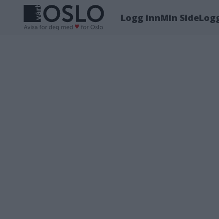
Logg inn
Min Side
Log