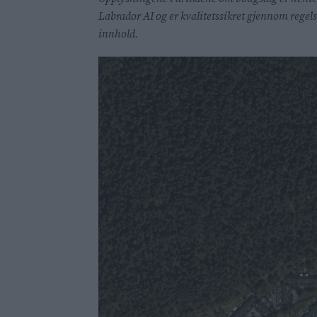
Labrador AI og er kvalitetssikret gjennom rege
innhold.