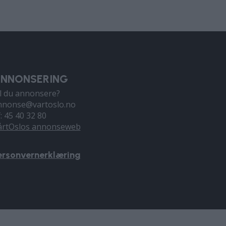
NNONSERING
il du annonsere?
nnonse@vartoslo.no
f: 45 40 32 80
årtOslos annonseweb
ersonvernerklæring