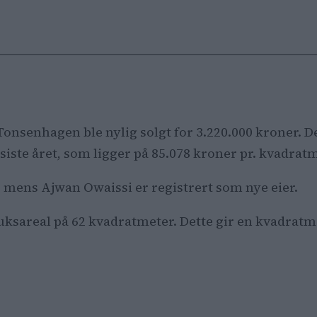
Tonsenhagen ble nylig solgt for 3.220.000 kroner. D
siste året, som ligger på 85.078 kroner pr. kvadratm
, mens Ajwan Owaissi er registrert som nye eier.
ruksareal på 62 kvadratmeter. Dette gir en kvadratm