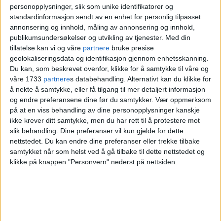
personopplysninger, slik som unike identifikatorer og
standardinformasjon sendt av en enhet for personlig tilpasset
annonsering og innhold, måling av annonsering og innhold,
Planen er nå å fremme prinsippavtalene
publikumsundersøkelser og utvikling av tjenester.
Med din
og reguleringsplanene for Filipstad til
tillatelse kan vi og våre
partnere
bruke presise
geolokaliseringsdata og identifikasjon gjennom enhetsskanning.
behandling i bystyret før sommeren.
Du kan, som beskrevet ovenfor, klikke for å samtykke til våre og
våre 1733
partnere
s databehandling. Alternativt kan du klikke for
å nekte å samtykke, eller få tilgang til mer detaljert informasjon
og endre preferansene dine før du samtykker.
Vær oppmerksom
på at en viss behandling av dine personopplysninger kanskje
ikke krever ditt samtykke, men du har rett til å protestere mot
slik behandling. Dine preferanser vil kun gjelde for dette
nettstedet. Du kan endre dine preferanser eller trekke tilbake
samtykket når som helst ved å gå tilbake til dette nettstedet og
klikke på knappen "Personvern" nederst på nettsiden.