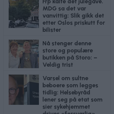
Frp kalte det julegave.
MDG sa det var
vanvittig: Slik gikk det
etter Oslos priskutt for
bilister
Nå stenger denne
store og populære
butikken på Storo: –
Veldig trist
Varsel om sultne
beboere som legges
tidlig: Helsebyråd
lener seg på etat som
sier sykehjemmet
drives «forsvarlig»