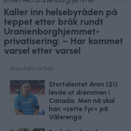
Krisen ved Uranienborghjemmet
Kaller inn helsebyråden på
teppet etter bråk rundt
Uranienborghjemmet-
privatisering: – Har kommet
varsel etter varsel
Anbefalte artikler
Stortalentet Aron (21)
levde ut drømmen i
Canada. Men nå skal
han «sette fyr» på
Vålerenga