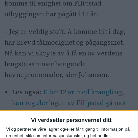
komme til enighet om Filipstad-
utbyggingen har pågått i 12 år.
– Jeg er veldig stolt. Å komme hit i dag,
har krevd tålmodighet og pågangsmot.
Nå kan vi skryte av å få en av verdens
lengste sammenhengende
havnepromenader, sier Johansen.
Les også:
Etter 12 år med krangling,
kan reguleringen av Filipstad gå mot
slutten
Vi verdsetter personvernet ditt
Vi og partnerne våre lagrer og/eller får tilgang til informasjon på
500 meter langt lokk
en enhet, slik som informasjonskapsler, og behandler