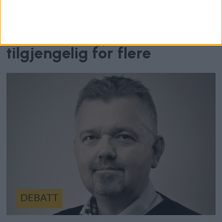
har gitt rakettvekst: – Når
mye blir dyrere, er det viktig
å bidra til å gjøre dette
tilgjengelig for flere
DEBATT