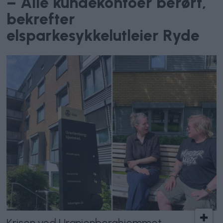
– Alle kundekontoer berørt,
bekrefter
elsparkesykkelutleier Ryde