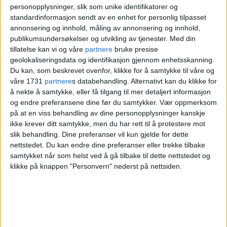
Uten erfaring med vinterføre kjørte
personopplysninger, slik som unike identifikatorer og
standardinformasjon sendt av en enhet for personlig tilpasset
sjåførene flere tonn tunge kjøretøy på
annonsering og innhold, måling av annonsering og innhold,
glatte vinterveier, forteller Edvardsen og
publikumsundersøkelser og utvikling av tjenester.
Med din
tillatelse kan vi og våre
partnere
bruke presise
Gasparovic.
geolokaliseringsdata og identifikasjon gjennom enhetsskanning.
Du kan, som beskrevet ovenfor, klikke for å samtykke til våre og
våre 1731
partnere
s databehandling. Alternativt kan du klikke for
å nekte å samtykke, eller få tilgang til mer detaljert informasjon
og endre preferansene dine før du samtykker.
Vær oppmerksom
på at en viss behandling av dine personopplysninger kanskje
ikke krever ditt samtykke, men du har rett til å protestere mot
slik behandling. Dine preferanser vil kun gjelde for dette
nettstedet. Du kan endre dine preferanser eller trekke tilbake
samtykket når som helst ved å gå tilbake til dette nettstedet og
klikke på knappen "Personvern" nederst på nettsiden.