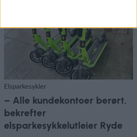
Elsparkesykler
– Alle kundekontoer berørt,
bekrefter
elsparkesykkelutleier Ryde