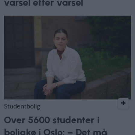
varsel etter varsel
Studentbolig
Over 5600 studenter i
boligkø i Oslo: – Det må