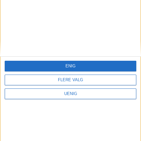
ENIG
FLERE VALG
UENIG
Arbeidsledighet
Oslo har fortsatt landets