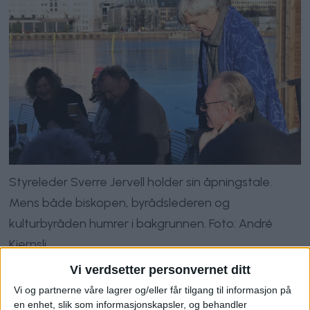
Styreleder Sverre Jervell holder sin åpningstale.
Mens både biskopen, byrådslederen og
kulturbyråden humrer i bakgrunnen. Foto: André
Kjernsli
Vi verdsetter personvernet ditt
Havørnen
er den fjerde og siste
Vi og partnerne våre lagrer og/eller får tilgang til informasjon på
badstuflåten i flåtelandsbyen mellom
en enhet, slik som informasjonskapsler, og behandler