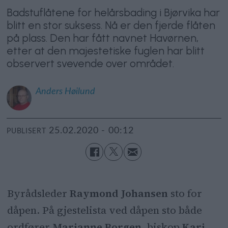
Badstuflåtene for helårsbading i Bjørvika har
blitt en stor suksess. Nå er den fjerde flåten
på plass. Den har fått navnet Havørnen,
etter at den majestetiske fuglen har blitt
observert svevende over området.
Anders
Høilund
25.02.2020 - 00:12
PUBLISERT
Byrådsleder
Raymond Johansen
sto for
dåpen. På gjestelista ved dåpen sto både
ordfører
Marianne Borgen
, biskop
Kari