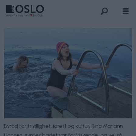
Byråd for frivillighet, idrett og kultur, Rina Mariann
Hansen, syntes badet var forfriskende, og vel så