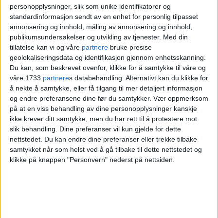
personopplysninger, slik som unike identifikatorer og
Operaen
og
Sukkerbiten
.
standardinformasjon sendt av en enhet for personlig tilpasset
annonsering og innhold, måling av annonsering og innhold,
publikumsundersøkelser og utvikling av tjenester.
Med din
Vil bygge byen for
tillatelse kan vi og våre
partnere
bruke presise
geolokaliseringsdata og identifikasjon gjennom enhetsskanning.
mennesker, ikke biler
Du kan, som beskrevet ovenfor, klikke for å samtykke til våre og
våre 1733
partnere
s databehandling. Alternativt kan du klikke for
å nekte å samtykke, eller få tilgang til mer detaljert informasjon
På en kjølig og klar februarmorgen sto
og endre preferansene dine før du samtykker.
Vær oppmerksom
på at en viss behandling av dine personopplysninger kanskje
byrådsleder Raymond Johansen (Ap) for
ikke krever ditt samtykke, men du har rett til å protestere mot
selve dåpen. Oslo-biskop Kari Veiteberg og
slik behandling. Dine preferanser vil kun gjelde for dette
nettstedet. Du kan endre dine preferanser eller trekke tilbake
byråd for kultur, idrett og frivillighet,
Rina
samtykket når som helst ved å gå tilbake til dette nettstedet og
Mariann Hansen
(Ap) opptrådte som
klikke på knappen "Personvern" nederst på nettsiden.
faddere og tok et imponerende iskaldt bad
fra flåten.