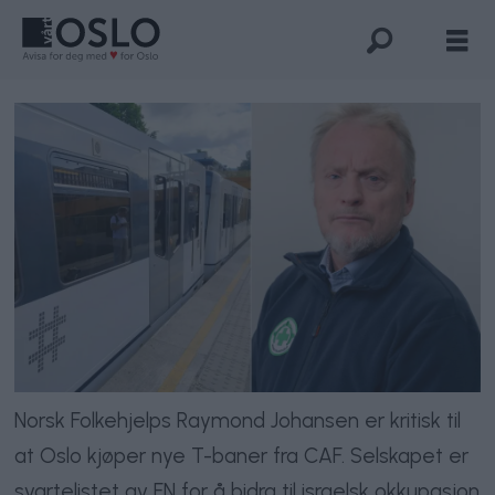
Norsk Folkehjelps Raymond Johansen er kritisk til
at Oslo kjøper nye T-baner fra CAF. Selskapet er
svartelistet av FN for å bidra til israelsk okkupasjon