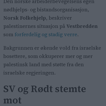
Oslos T-banekjøp fra FN-
Den norske arbeiderbevegelsens egen
svartelistede CAF.
nødhjelps- og bistandsorganisasjon,
Norsk Folkehjelp
, beskriver
Hovedstadens byrådsleder
palestinernes situasjon på
Vestbredden
gjennom åtte år mener Oslo burde
som
forferdelig og stadig verre
.
lett etter en ny leverandør av T-
banevogner.
Bakgrunnen er økende vold fra israelske
bosettere, som okkuperer mer og mer
CAF er svartelistet av FN fordi
palestinsk land med støtte fra den
selskapet bidrar til ulovlig israelsk
okkupasjon på Vestbredden og i
israelske regjeringen.
Øst-Jerusalem.
SV og Rødt stemte
VårtOslo har denne uken stilt
mot
Arbeiderpartiets bystyregruppe