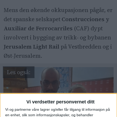
flere spørsmål. Da artikkelen ble
Mens den økende okkupasjonen pågår, er
publisert hadde ikke partiet
det spanske selskapet
Construcciones y
besvart spørsmålene.
Auxiliar de Ferrocarriles
(
CAF
) dypt
involvert i bygging av trikk- og bybanen
Jerusalem Light Rail
på Vestbredden og i
Øst-Jerusalem.
Vi verdsetter personvernet ditt
Vi og partnerne våre lagrer og/eller får tilgang til informasjon på
en enhet, slik som informasjonskapsler, og behandler