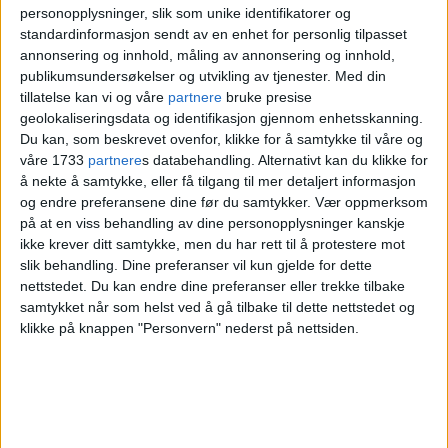
personopplysninger, slik som unike identifikatorer og
standardinformasjon sendt av en enhet for personlig tilpasset
annonsering og innhold, måling av annonsering og innhold,
Rasende etter at Sporveien
publikumsundersøkelser og utvikling av tjenester.
Med din
får kjøpe enda flere T-baner
tillatelse kan vi og våre
partnere
bruke presise
geolokaliseringsdata og identifikasjon gjennom enhetsskanning.
fra FN-svartelistede CAF
Du kan, som beskrevet ovenfor, klikke for å samtykke til våre og
våre 1733
partnere
s databehandling. Alternativt kan du klikke for
å nekte å samtykke, eller få tilgang til mer detaljert informasjon
Det har ført til at CAF er svartelistet av
og endre preferansene dine før du samtykker.
Vær oppmerksom
på at en viss behandling av dine personopplysninger kanskje
FN
for å bidra til ulovlig israelsk
ikke krever ditt samtykke, men du har rett til å protestere mot
slik behandling. Dine preferanser vil kun gjelde for dette
okkupasjon av palestinsk land.
nettstedet. Du kan endre dine preferanser eller trekke tilbake
samtykket når som helst ved å gå tilbake til dette nettstedet og
Likevel gikk bystyreflertallet i Oslo, mot
klikke på knappen "Personvern" nederst på nettsiden.
SV og Rødts stemmer, denne uken
inn for
kjøp av enda flere T-banevogner
fra det
FN-svartelistede selskapet CAF.