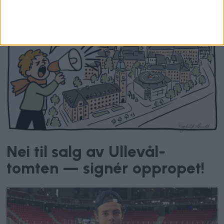
Nei til salg av Ullevål-
tomten — signér oppropet!