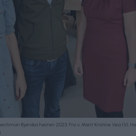
man Bjørvika høsten 2023: Fra v. Marit Kristine Vea (V), Hall
d