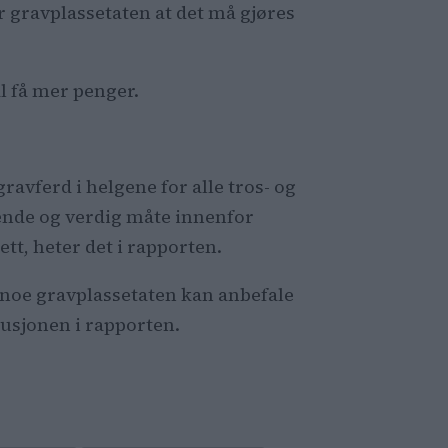
 gravplassetaten at det må gjøres
al få mer penger.
ravferd i helgene for alle tros- og
lende og verdig måte innenfor
t, heter det i rapporten.
e noe gravplassetaten kan anbefale
usjonen i rapporten.