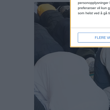
personopplysninger k
preferanser vil kun g
som helst ved å gå t
FLERE V