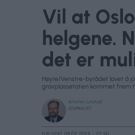
Vil at Osl
helgene. N
det er mul
Høyre/Venstre-byrådet lovet å jo
gravplassetaten kommet frem til h
Arnsten
Linstad
JOURNALIST
09.02.2025 - 22:50
PUBLISERT