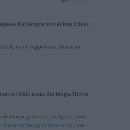
helgene. Det lengre svaret kan tolkes
plisert, viser rapporten. Men mer
Venstre i Oslo ment det lenge. Høyre
byrådet om gravferd i helgene, som
t
Hammersborg-erklæringen
, var