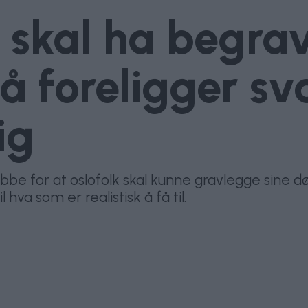
o skal ha begrav
å foreligger s
ig
bbe for at oslofolk skal kunne gravlegge sine d
va som er realistisk å få til.