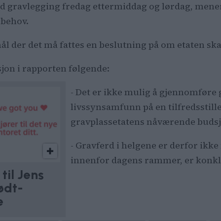
d gravlegging fredag ettermiddag og lørdag, mener
 behov.
smål der det må fattes en beslutning på om etaten sk
jon i rapporten følgende:
- Det er ikke mulig å gjennomføre g
livssynsamfunn på en tilfredsstil
gravplassetatens nåværende budsjet
- Gravferd i helgene er derfor ikk
innenfor dagens rammer, er konkl
til Jens
ødt-
e