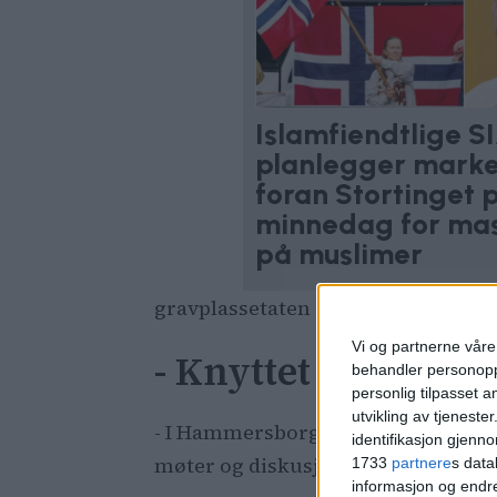
Islamfiendtlige S
planlegger marke
foran Stortinget 
minnedag for ma
på muslimer
gravplassetaten i rapporten.
Vi og partnerne våre 
- Knyttet til freda
behandler personoppl
personlig tilpasset 
utvikling av tjenester
- I Hammersborg-erklæringen er de
identifikasjon gjenn
møter og diskusjoner med byrådsavd
1733
partnere
s data
informasjon og endr