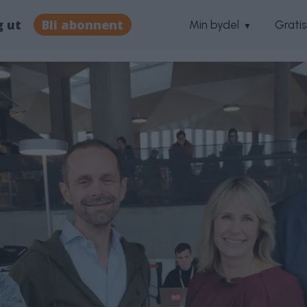
g ut
Bli abonnent
Min bydel
Grati