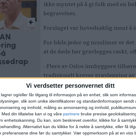
ikke myntet på å gi folk med en hek
begravelser.
Forslaget var hovedsaklig ment å
IAN
For både jøder og muslimer er det 
ring
at de døde bør gravlegges raskt, of
på
ssedrap
- Flere av Oslos innbyggere tilhør
tradisjonelt krever gravlegging av
Vi verdsetter personvernet ditt
lagrer og/eller får tilgang til informasjon på en enhet, slik som informa
gsbønn
ysninger, slik som unike identifikatorer og standardinformasjon sendt 
annonsering og innhold, måling av annonsering og innhold, publikumsu
.
Med din tillatelse kan vi og våre
partnere
bruke presise geolokaliserin
t ingen presisering av om helg betyr både fredag
om enhetsskanning. Du kan, som beskrevet ovenfor, klikke for å samtykk
elingen har vi valgt å se på fredag/lørdag, skrive
behandling. Alternativt kan du klikke for å nekte å samtykke, eller få tilga
e preferansene dine før du samtykker.
Vær oppmerksom på at en viss b