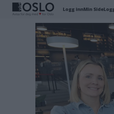
Logg inn
Min Side
Log