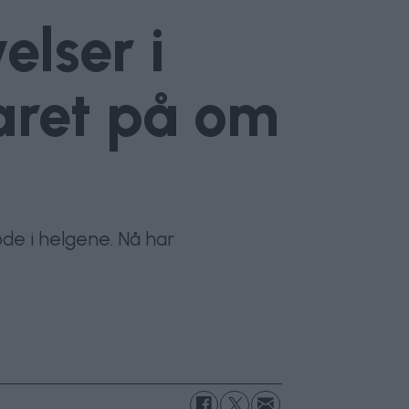
elser i
varet på om
øde i helgene. Nå har