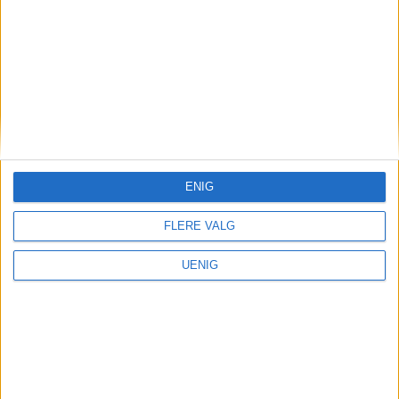
etat som sier sykehjemmet
drives «forsvarlig»
ENIG
FLERE VALG
UENIG
Kultur