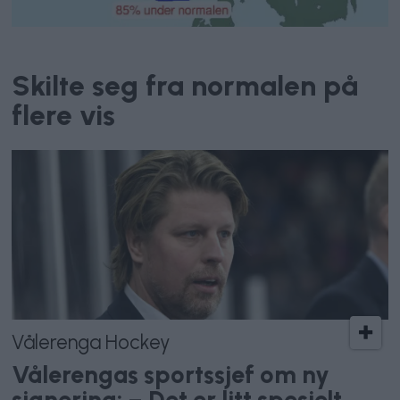
Været
Skilte seg fra normalen på
flere vis
Vålerenga Hockey
Vålerengas sportssjef om ny
signering: – Det er litt spesielt