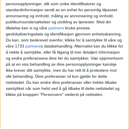
personopplysninger, slik som unike identifikatorer og
standardinformasjon sendt av en enhet for personlig tilpasset
annonsering og innhold, måling av annonsering og innhold,
publikumsundersøkelser og utvikling av tjenester.
Med din
tillatelse kan vi og våre
partnere
bruke presise
geolokaliseringsdata og identifikasjon gjennom enhetsskanning.
Du kan, som beskrevet ovenfor, klikke for å samtykke til våre og
våre 1733
partnere
s databehandling. Alternativt kan du klikke for
å nekte å samtykke, eller få tilgang til mer detaljert informasjon
og endre preferansene dine før du samtykker.
Vær oppmerksom
på at en viss behandling av dine personopplysninger kanskje
ikke krever ditt samtykke, men du har rett til å protestere mot
slik behandling. Dine preferanser vil kun gjelde for dette
nettstedet. Du kan endre dine preferanser eller trekke tilbake
samtykket når som helst ved å gå tilbake til dette nettstedet og
klikke på knappen "Personvern" nederst på nettsiden.