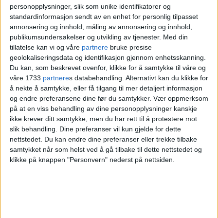
Massiv mobilisering: Disse
personopplysninger, slik som unike identifikatorer og
standardinformasjon sendt av en enhet for personlig tilpasset
kjente fjesene og 200 sinte
annonsering og innhold, måling av annonsering og innhold,
skuespillerkolleger tropper
publikumsundersøkelser og utvikling av tjenester.
Med din
tillatelse kan vi og våre
partnere
bruke presise
opp i Rådhuset
geolokaliseringsdata og identifikasjon gjennom enhetsskanning.
Du kan, som beskrevet ovenfor, klikke for å samtykke til våre og
våre 1733
partnere
s databehandling. Alternativt kan du klikke for
Sporveiens to datterselskaper
Sporveien
å nekte å samtykke, eller få tilgang til mer detaljert informasjon
og endre preferansene dine før du samtykker.
Vær oppmerksom
T-banen AS
og
Sporveien Trikken AS
på at en viss behandling av dine personopplysninger kanskje
ikke krever ditt samtykke, men du har rett til å protestere mot
ligger an til røde regnskapstall i 2024. Det
slik behandling. Dine preferanser vil kun gjelde for dette
betyr at trikk og T-bane for andre året på
nettstedet. Du kan endre dine preferanser eller trekke tilbake
samtykket når som helst ved å gå tilbake til dette nettstedet og
rad går med underskudd.
klikke på knappen "Personvern" nederst på nettsiden.
Det fremgår av et notat bystyret har fått,
og som er ført i pennen av Sporveiens