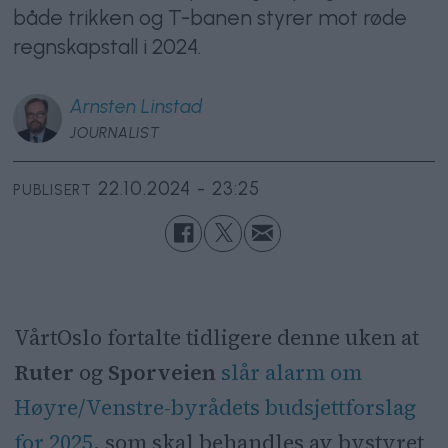
både trikken og T-banen styrer mot røde
regnskapstall i 2024.
Arnsten
Linstad
JOURNALIST
22.10.2024 - 23:25
PUBLISERT
VårtOslo fortalte tidligere denne uken at
Ruter
og
Sporveien
slår alarm om
Høyre/Venstre-byrådets budsjettforslag
for 2025
, som skal behandles av bystyret