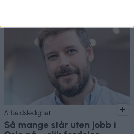
legges ned
Arbeidsledighet
Så mange står uten jobb i