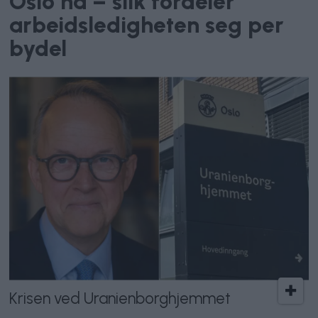
Oslo nå – slik fordeler
arbeidsledigheten seg per
bydel
Krisen ved Uranienborghjemmet