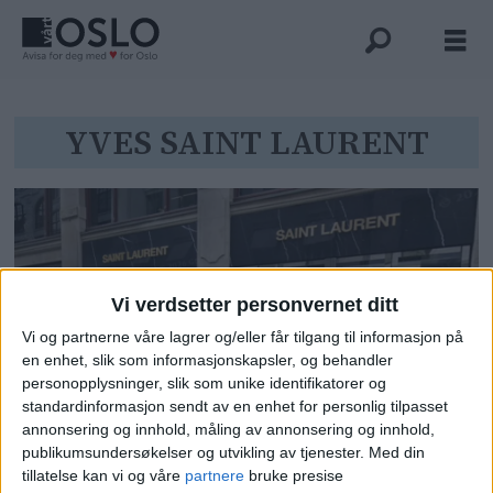
Tag:
YVES SAINT LAURENT
yves
saint
laurent
Vi verdsetter personvernet ditt
Vi og partnerne våre lagrer og/eller får tilgang til informasjon på
en enhet, slik som informasjonskapsler, og behandler
personopplysninger, slik som unike identifikatorer og
standardinformasjon sendt av en enhet for personlig tilpasset
Vanligvis ville tyveriene fra
annonsering og innhold, måling av annonsering og innhold,
publikumsundersøkelser og utvikling av tjenester.
Med din
lukusbutikken ført til fengsel. Men
tillatelse kan vi og våre
partnere
bruke presise