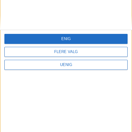
KONTAKT OSS
Redaktør, Vegard Velle
redaktor@vartoslo.no,
tlf: 93 25 68 32
ENIG
TIPS OSS
FLERE VALG
tips@vartoslo.no
UENIG
ABONNEMENT
abonnement@vartoslo.no
ANNONSERING
Vil du annonsere?
annonse@vartoslo.no