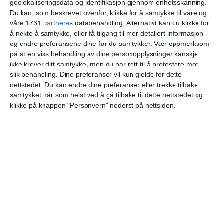
geolokaliseringsdata og identifikasjon gjennom enhetsskanning.
en psykologs bekymring
Du kan, som beskrevet ovenfor, klikke for å samtykke til våre og
«reddet» kvinnen (35)
våre 1731
partnere
s databehandling. Alternativt kan du klikke for
å nekte å samtykke, eller få tilgang til mer detaljert informasjon
og endre preferansene dine før du samtykker.
Vær oppmerksom
på at en viss behandling av dine personopplysninger kanskje
ikke krever ditt samtykke, men du har rett til å protestere mot
slik behandling. Dine preferanser vil kun gjelde for dette
nettstedet. Du kan endre dine preferanser eller trekke tilbake
samtykket når som helst ved å gå tilbake til dette nettstedet og
klikke på knappen "Personvern" nederst på nettsiden.
VårtOslo er avisa for deg med hjerte for
Oslo. Vi forteller historiene fra
hverdagslivet i Oslo, fra der du bor, jobber
og går på skole.