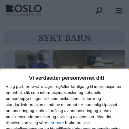
Tag:
SYKT BARN
sykt
barn
Vi verdsetter personvernet ditt
Vi og partnerne våre lagrer og/eller får tilgang til informasjon på
en enhet, slik som informasjonskapsler, og behandler
personopplysninger, slik som unike identifikatorer og
standardinformasjon sendt av en enhet for personlig tilpasset
Sykehjemsansatte sa de var syke
annonsering og innhold, måling av annonsering og innhold,
publikumsundersøkelser og utvikling av tjenester.
Med din
eller hadde sykt barn: Jobbet på
tillatelse kan vi og våre
partnere
bruke presise
andre sykehjem og fikk dobbel
geolokaliseringsdata og identifikasjon gjennom enhetsskanning.