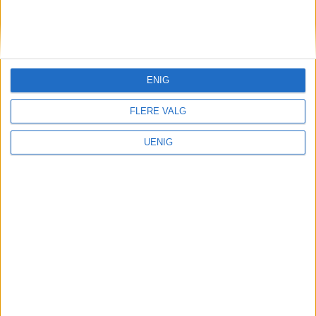
KONTAKT OSS
Redaktør, Vegard Velle
redaktor@vartoslo.no,
tlf: 93 25 68 32
ENIG
TIPS OSS
FLERE VALG
tips@vartoslo.no
UENIG
ABONNEMENT
abonnement@vartoslo.no
ANNONSERING
Vil du annonsere?
annonse@vartoslo.no
tlf: 45 40 32 80
VårtOslos annonseweb