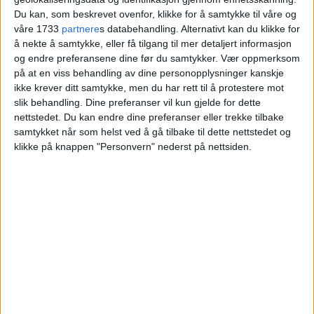
lønn
Du kan, som beskrevet ovenfor, klikke for å samtykke til våre og
våre 1733
partnere
s databehandling. Alternativt kan du klikke for
å nekte å samtykke, eller få tilgang til mer detaljert informasjon
og endre preferansene dine før du samtykker.
Vær oppmerksom
på at en viss behandling av dine personopplysninger kanskje
ikke krever ditt samtykke, men du har rett til å protestere mot
slik behandling. Dine preferanser vil kun gjelde for dette
nettstedet. Du kan endre dine preferanser eller trekke tilbake
samtykket når som helst ved å gå tilbake til dette nettstedet og
klikke på knappen "Personvern" nederst på nettsiden.
VårtOslo er avisa for deg med hjerte for
Oslo. Vi forteller historiene fra
hverdagslivet i Oslo, fra der du bor, jobber
og går på skole.