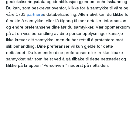
kaller artisten Susanna dette
geolokaliseringsdata og identifikasjon gjennom enhetsskanning.
Du kan, som beskrevet ovenfor, klikke for å samtykke til våre og
området rundt Waldemar
våre 1733
partnere
s databehandling. Alternativt kan du klikke for
Thranes gate
å nekte å samtykke, eller få tilgang til mer detaljert informasjon
og endre preferansene dine før du samtykker.
Vær oppmerksom
på at en viss behandling av dine personopplysninger kanskje
ikke krever ditt samtykke, men du har rett til å protestere mot
slik behandling. Dine preferanser vil kun gjelde for dette
nettstedet. Du kan endre dine preferanser eller trekke tilbake
samtykket når som helst ved å gå tilbake til dette nettstedet og
klikke på knappen "Personvern" nederst på nettsiden.
VårtOslo er avisa for deg med hjerte for
Oslo. Vi forteller historiene fra
hverdagslivet i Oslo, fra der du bor, jobber
og går på skole.