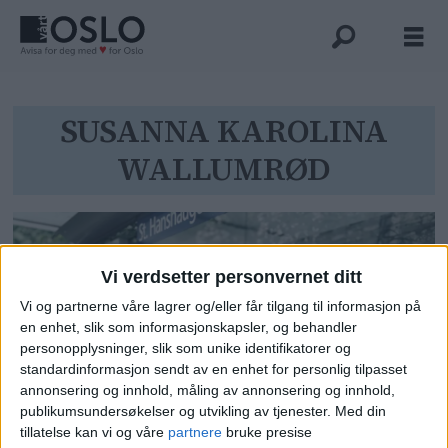
Tag:
SUSANNA KAROLINA
WALLUMRØD
susanna
karolina
wallumrød
Vi verdsetter personvernet ditt
Vi og partnerne våre lagrer og/eller får tilgang til informasjon på
en enhet, slik som informasjonskapsler, og behandler
personopplysninger, slik som unike identifikatorer og
standardinformasjon sendt av en enhet for personlig tilpasset
annonsering og innhold, måling av annonsering og innhold,
publikumsundersøkelser og utvikling av tjenester.
Med din
– Det beste nabolaget i Oslo,
tillatelse kan vi og våre
partnere
bruke presise