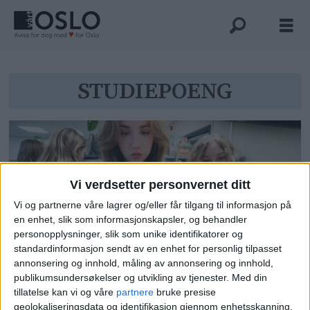
Tag:
STUDIEPOENG
studiepoeng
Vi verdsetter personvernet ditt
Vi og partnerne våre lagrer og/eller får tilgang til informasjon på
en enhet, slik som informasjonskapsler, og behandler
personopplysninger, slik som unike identifikatorer og
standardinformasjon sendt av en enhet for personlig tilpasset
annonsering og innhold, måling av annonsering og innhold,
På fem Oslo-skoler ligger
publikumsundersøkelser og utvikling av tjenester.
Med din
gjennomsnittet på over fem i
tillatelse kan vi og våre
partnere
bruke presise
karakter for å komme inn
geolokaliseringsdata og identifikasjon gjennom enhetsskanning.