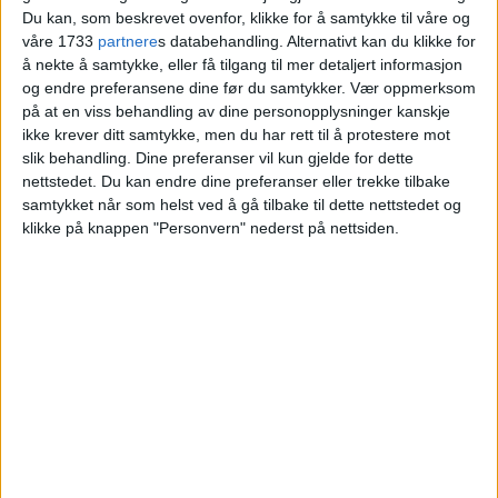
Du kan, som beskrevet ovenfor, klikke for å samtykke til våre og
våre 1733
partnere
s databehandling. Alternativt kan du klikke for
å nekte å samtykke, eller få tilgang til mer detaljert informasjon
og endre preferansene dine før du samtykker.
Vær oppmerksom
på at en viss behandling av dine personopplysninger kanskje
ikke krever ditt samtykke, men du har rett til å protestere mot
slik behandling. Dine preferanser vil kun gjelde for dette
nettstedet. Du kan endre dine preferanser eller trekke tilbake
samtykket når som helst ved å gå tilbake til dette nettstedet og
klikke på knappen "Personvern" nederst på nettsiden.
VårtOslo er avisa for deg med hjerte for
Oslo. Vi forteller historiene fra
hverdagslivet i Oslo, fra der du bor, jobber
og går på skole.
KONTAKT OSS