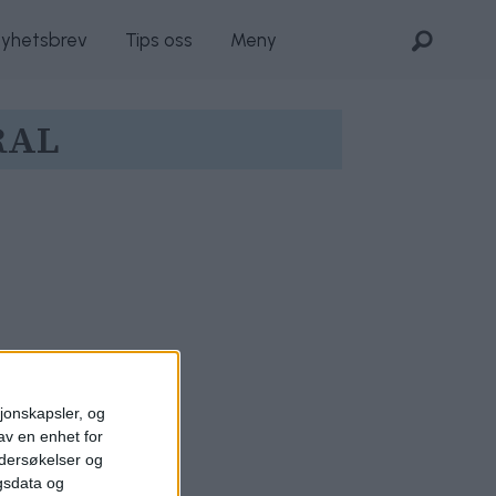
nyhetsbrev
Tips oss
Meny
RAL
sjonskapsler, og
av en enhet for
ndersøkelser og
gsdata og