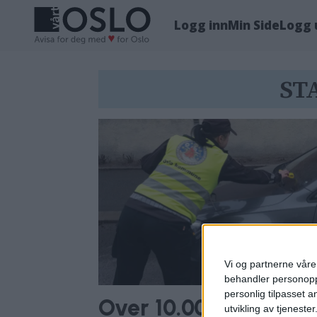
Logg inn
Min Side
Logg 
Tag:
ST
statens
innkrevingssentral
Vi og partnerne våre 
behandler personoppl
personlig tilpasset 
Over 10.000 utenlands
utvikling av tjenester