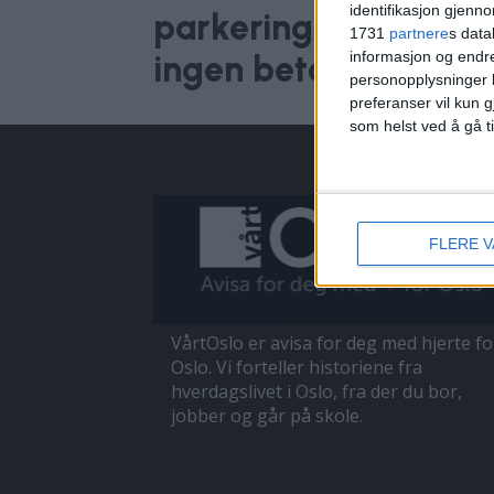
identifikasjon gjenn
parkeringsbøter i Oslo
1731
partnere
s data
informasjon og endr
ingen betaler
personopplysninger k
preferanser vil kun g
som helst ved å gå t
FLERE 
VårtOslo er avisa for deg med hjerte fo
Oslo. Vi forteller historiene fra
hverdagslivet i Oslo, fra der du bor,
jobber og går på skole.