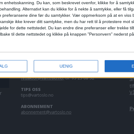
om enhetsskanning. Du kan, som beskrevet ovenfor, klikke for å samtykk
 i fjor. Nesten
behandling. Alternativt kan du klikke for å nekte å samtykke, eller få tilga
e preferansene dine før du samtykker.
Vær oppmerksom på at en viss b
anskje ikke krever ditt samtykke, men du har rett til å protestere mot s
jelde for dette nettstedet. Du kan endre dine preferanser eller trekke t
ilbake til dette nettstedet og klikke på knappen "Personvern" nederst på
KONTAKT OSS
A
VALG
UENIG
Redaktør, Vegard Velle
V
redaktor@vartoslo.no,
tlf: 93 25 68 32
a
tl
TIPS OSS
V
r
tips@vartoslo.no
ABONNEMENT
P
abonnement@vartoslo.no