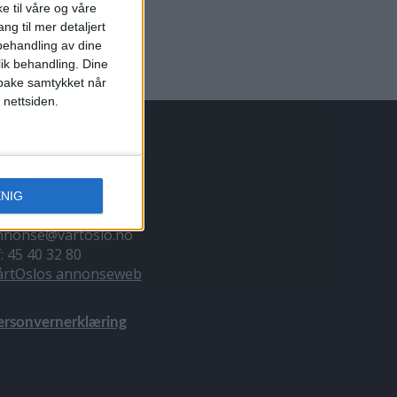
e til våre og våre
ng til mer detaljert
ehandling av dine
lik behandling. Dine
ilbake samtykket når
 nettsiden.
NNONSERING
ENIG
il du annonsere?
nnonse@vartoslo.no
f: 45 40 32 80
årtOslos annonseweb
ersonvernerklæring