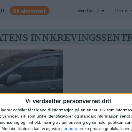
ut
Bli abonnent
Min bydel
Gratis 
ATENS INNKREVINGSSENT
Vi verdsetter personvernet ditt
lagrer og/eller får tilgang til informasjon på en enhet, slik som informa
ysninger, slik som unike identifikatorer og standardinformasjon sendt 
annonsering og innhold, måling av annonsering og innhold, publikumsu
ke biler fikk
.
Med din tillatelse kan vi og våre
partnere
bruke presise geolokaliserin