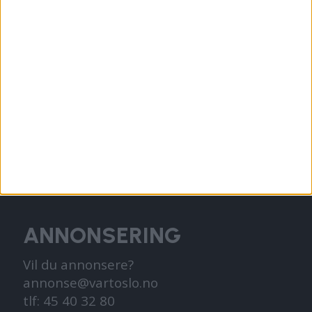
KONTAKT OSS
Redaktør, Vegard Velle
redaktor@vartoslo.no,
tlf: 93 25 68 32
TIPS OSS
tips@vartoslo.no
ABONNEMENT
abonnement@vartoslo.no
ANNONSERING
Vil du annonsere?
annonse@vartoslo.no
tlf: 45 40 32 80