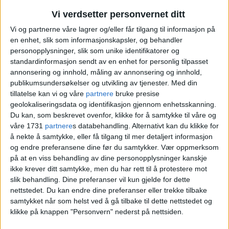
Sofienbergparken: – Har
Vi verdsetter personvernet ditt
politianmeldt flere hendelser
Vi og partnerne våre lagrer og/eller får tilgang til informasjon på
en enhet, slik som informasjonskapsler, og behandler
personopplysninger, slik som unike identifikatorer og
standardinformasjon sendt av en enhet for personlig tilpasset
annonsering og innhold, måling av annonsering og innhold,
publikumsundersøkelser og utvikling av tjenester.
Med din
tillatelse kan vi og våre
partnere
bruke presise
geolokaliseringsdata og identifikasjon gjennom enhetsskanning.
Du kan, som beskrevet ovenfor, klikke for å samtykke til våre og
våre 1731
partnere
s databehandling. Alternativt kan du klikke for
å nekte å samtykke, eller få tilgang til mer detaljert informasjon
og endre preferansene dine før du samtykker.
Vær oppmerksom
Overvåkningskamera satt
på at en viss behandling av dine personopplysninger kanskje
ikke krever ditt samtykke, men du har rett til å protestere mot
opp flere steder: – Vi
slik behandling. Dine preferanser vil kun gjelde for dette
nettstedet. Du kan endre dine preferanser eller trekke tilbake
anmelder fortløpende
samtykket når som helst ved å gå tilbake til dette nettstedet og
klikke på knappen "Personvern" nederst på nettsiden.