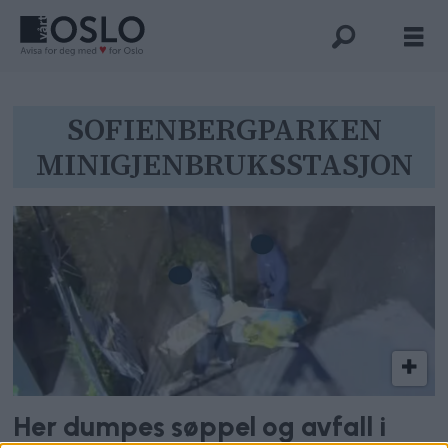
Tag:
SOFIENBERGPARKEN
MINIGJENBRUKSSTASJON
sofienbergparken
minigjenbruksstasjon
Her dumpes søppel og avfall i