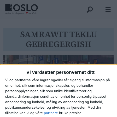
Tag:
SAMRAWIT TEKLU
GEBREGERGISH
samrawit
teklu
gebregergish
Vi verdsetter personvernet ditt
Vi og partnerne våre lagrer og/eller får tilgang til informasjon på
en enhet, slik som informasjonskapsler, og behandler
personopplysninger, slik som unike identifikatorer og
standardinformasjon sendt av en enhet for personlig tilpasset
annonsering og innhold, måling av annonsering og innhold,
publikumsundersøkelser og utvikling av tjenester.
Med din
Hastevedtak: Eritreisk restaurant i
tillatelse kan vi og våre
partnere
bruke presise