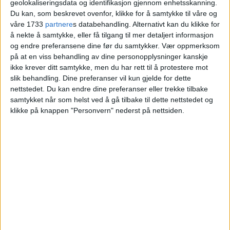
sentrum fikk omsetningsforbud.
geolokaliseringsdata og identifikasjon gjennom enhetsskanning.
Du kan, som beskrevet ovenfor, klikke for å samtykke til våre og
Fant 14 pakker med umerket
våre 1733
partnere
s databehandling. Alternativt kan du klikke for
krydder
å nekte å samtykke, eller få tilgang til mer detaljert informasjon
og endre preferansene dine før du samtykker.
Vær oppmerksom
på at en viss behandling av dine personopplysninger kanskje
ikke krever ditt samtykke, men du har rett til å protestere mot
slik behandling. Dine preferanser vil kun gjelde for dette
nettstedet. Du kan endre dine preferanser eller trekke tilbake
samtykket når som helst ved å gå tilbake til dette nettstedet og
klikke på knappen "Personvern" nederst på nettsiden.
VårtOslo er avisa for deg med hjerte for
Oslo. Vi forteller historiene fra
hverdagslivet i Oslo, fra der du bor, jobber
og går på skole.